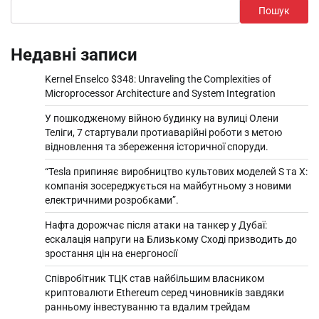
Пошук
Недавні записи
Kernel Enselco $348: Unraveling the Complexities of
Microprocessor Architecture and System Integration
У пошкодженому війною будинку на вулиці Олени
Теліги, 7 стартували протиаварійні роботи з метою
відновлення та збереження історичної споруди.
“Tesla припиняє виробництво культових моделей S та X:
компанія зосереджується на майбутньому з новими
електричними розробками”.
Нафта дорожчає після атаки на танкер у Дубаї:
ескалація напруги на Близькому Сході призводить до
зростання цін на енергоносії
Співробітник ТЦК став найбільшим власником
криптовалюти Ethereum серед чиновників завдяки
ранньому інвестуванню та вдалим трейдам