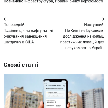
Позначено
Iнфраструктура
,
Новини ринку нерухомості
Навігація
Попередній:
Наступний:
записів
Падіння цін на нафту на тлі
Не Київ і не Буковель:
очікування завершення
дослідження найбільш
шатдауну в США
престижних локацій для
нерухомості в Україні
Схожі статті