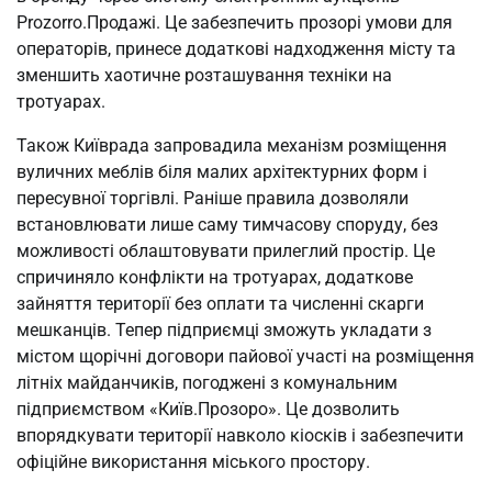
Prozorro.Продажі. Це забезпечить прозорі умови для
операторів, принесе додаткові надходження місту та
зменшить хаотичне розташування техніки на
тротуарах.
Також Київрада запровадила механізм розміщення
вуличних меблів біля малих архітектурних форм і
пересувної торгівлі. Раніше правила дозволяли
встановлювати лише саму тимчасову споруду, без
можливості облаштовувати прилеглий простір. Це
спричиняло конфлікти на тротуарах, додаткове
зайняття території без оплати та численні скарги
мешканців. Тепер підприємці зможуть укладати з
містом щорічні договори пайової участі на розміщення
літніх майданчиків, погоджені з комунальним
підприємством «Київ.Прозоро». Це дозволить
впорядкувати території навколо кіосків і забезпечити
офіційне використання міського простору.