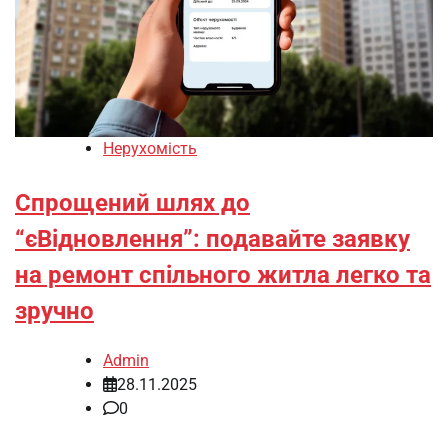
Нерухомість
Спрощений шлях до
“єВідновлення”: подавайте заявку
на ремонт спільного житла легко та
зручно
Admin
28.11.2025
0