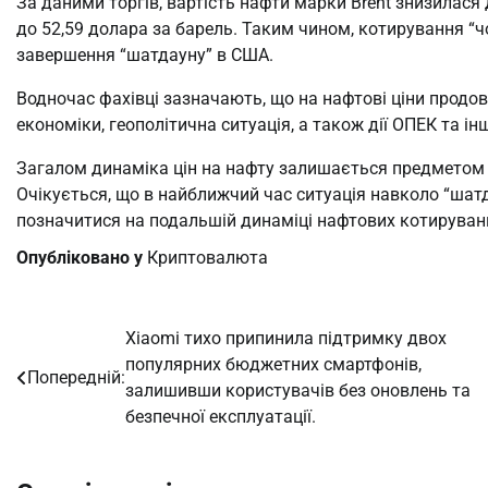
За даними торгів, вартість нафти марки Brent знизилася 
до 52,59 долара за барель. Таким чином, котирування “
завершення “шатдауну” в США.
Водночас фахівці зазначають, що на нафтові ціни продов
економіки, геополітична ситуація, а також дії ОПЕК та 
Загалом динаміка цін на нафту залишається предметом пи
Очікується, що в найближчий час ситуація навколо “шат
позначитися на подальшій динаміці нафтових котируван
Опубліковано у
Криптовалюта
Xiaomi тихо припинила підтримку двох
Навігація
популярних бюджетних смартфонів,
Попередній:
записів
залишивши користувачів без оновлень та
безпечної експлуатації.