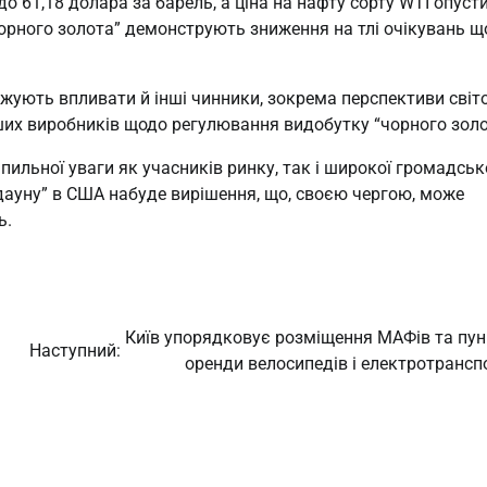
до 61,18 долара за барель, а ціна на нафту сорту WTI опуст
чорного золота” демонструють зниження на тлі очікувань щ
жують впливати й інші чинники, зокрема перспективи світ
інших виробників щодо регулювання видобутку “чорного золо
льної уваги як учасників ринку, так і широкої громадсько
дауну” в США набуде вирішення, що, своєю чергою, може
ь.
Київ упорядковує розміщення МАФів та пун
Наступний:
оренди велосипедів і електротрансп