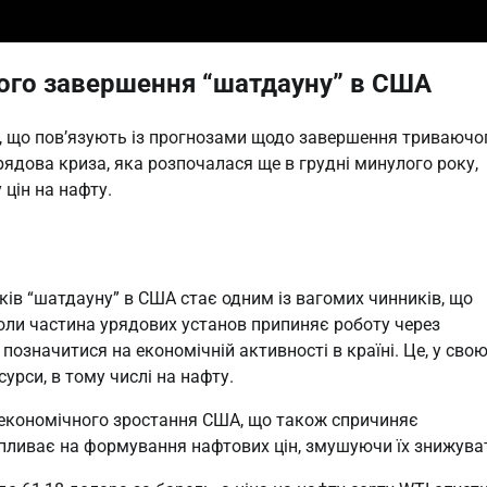
аного завершення “шатдауну” в США
я, що пов’язують із прогнозами щодо завершення триваючо
ядова криза, яка розпочалася ще в грудні минулого року,
цін на нафту.
ків “шатдауну” в США стає одним із вагомих чинників, що
коли частина урядових установ припиняє роботу через
позначитися на економічній активності в країні. Це, у сво
урси, в тому числі на нафту.
я економічного зростання США, що також спричиняє
 впливає на формування нафтових цін, змушуючи їх знижува