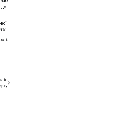
илася
одо
ової
та”.
сті.
ктів
орту