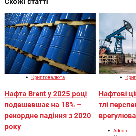
Схожі статті
Криптовалюта
Кри
Нафта Brent у 2025 році
Нафтові ц
подешевшає на 18% –
тлі персп
рекордне падіння з 2020
врегулюва
року
Admin