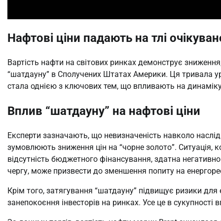
Нафтові ціни падають на тлі очікув
Вартість нафти на світових ринках демонструє зниженн
“шатдауну” в Сполучених Штатах Америки. Ця тривала ур
стала однією з ключових тем, що впливають на динаміку 
Вплив “шатдауну” на нафтові ціни
Експерти зазначають, що невизначеність навколо наслід
зумовлюють зниження цін на “чорне золото”. Ситуація, 
відсутність бюджетного фінансування, здатна негативно 
чергу, може призвести до зменшення попиту на енергорес
Крім того, затягування “шатдауну” підвищує ризики дл
занепокоєння інвесторів на ринках. Усе це в сукупності