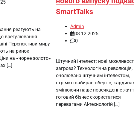
нового випуску подка
025
SmartTalks
Admin
вання реагують на
08.12.2025
до врегулювання
0
аїні Перспективи миру
ють на ринок
Ціни на «чорне золото»
Штучний інтелект: нові можливост
ах […]
загроза? Технологічна революція,
очолювана штучним інтелектом,
стрімко набирає обертів, кардина
змінюючи наше повсякденне житт
готовий бізнес скористатися
перевагами AI-технологій […]