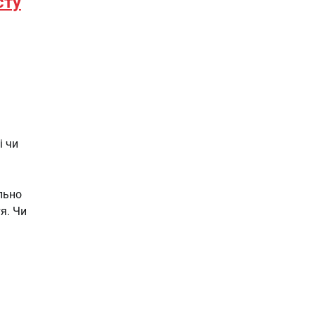
сту
і чи
льно
я. Чи