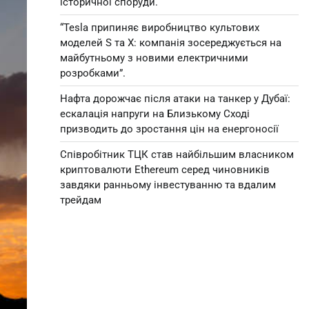
історичної споруди.
“Tesla припиняє виробництво культових
моделей S та X: компанія зосереджується на
майбутньому з новими електричними
розробками”.
Нафта дорожчає після атаки на танкер у Дубаї:
ескалація напруги на Близькому Сході
призводить до зростання цін на енергоносії
Співробітник ТЦК став найбільшим власником
криптовалюти Ethereum серед чиновників
завдяки ранньому інвестуванню та вдалим
трейдам