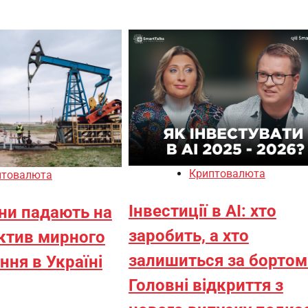
Криптовалюта
птовалюта
Інвестиції в AI: хто
іни падають на
заробить, а хто
ектив мирного
залишиться за бортом
ння в Україні
Головні відкриття з