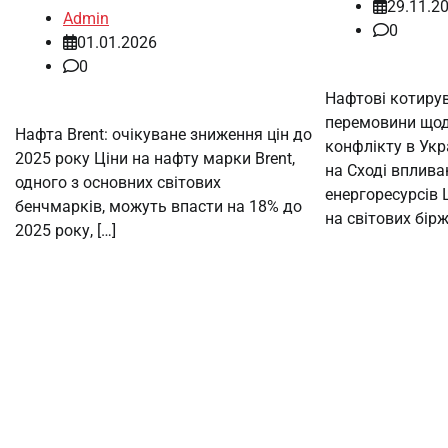
29.11.2
Admin
0
01.01.2026
0
Нафтові котиру
перемовини що
Нафта Brent: очікуване зниження цін до
конфлікту в Укр
2025 року Ціни на нафту марки Brent,
на Сході вплива
одного з основних світових
енергоресурсів 
бенчмарків, можуть впасти на 18% до
на світових бірж
2025 року, […]