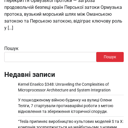
Перекриття Ормузької протоки — загроза
продовольчій безпеці країн Перської затоки Ормузька
протока, вузький морський шлях між Оманською
затокою та Перською затокою, відіграє ключову роль
у […]
Пошук
Пошук
Недавні записи
Kernel Enselco $348: Unraveling the Complexities of
Microprocessor Architecture and System Integration
У пошкодженому війною будинку на вулиці Олени
Теліги, 7 стартували протиаварійні роботи з метою
відновлення та збереження історичної споруди.
“Tesla припиняє виробництво культових моделей S та X:
компанія зосереджується на майбутньому з новими