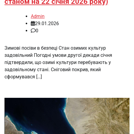
станом на 22 січня 2026 року)
Admin
29.01.2026
0
Зимові посіви в безпеці Стан озимих культур
задовільний Погодні умови другої декади січня
підтвердили, що озимі культури перебувають у
задовільному стані. Сніговий покрив, який
сформувався […]