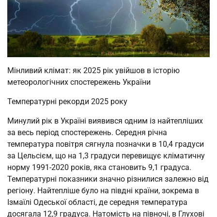
Мінливий клімат: як 2025 рік увійшов в історію
метеорологічних спостережень України
Температурні рекорди 2025 року
Минулий рік в Україні виявився одним із найтепліших
за весь період спостережень. Середня річна
температура повітря сягнула позначки в 10,4 градуси
за Цельсієм, що на 1,3 градуси перевищує кліматичну
норму 1991-2020 років, яка становить 9,1 градуса.
Температурні показники значно різнилися залежно від
регіону. Найтепліше було на півдні країни, зокрема в
Ізмаїлі Одеської області, де середня температура
досягала 12,9 градуса. Натомість на півночі, в Глухові