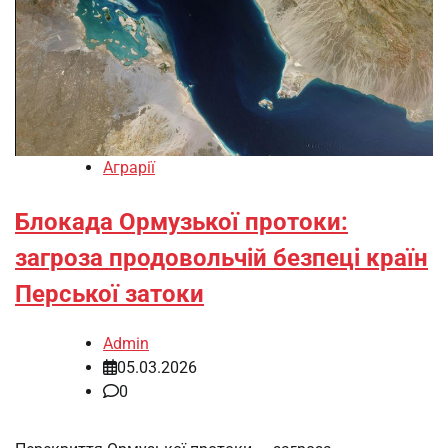
Аграрії
Блокада Ормузької протоки:
загроза продовольчій безпеці країн
Перської затоки
Admin
05.03.2026
0