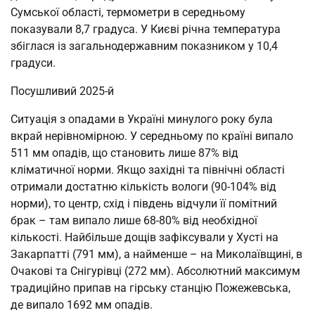
Сумської області, термометри в середньому
показували 8,7 градуса. У Києві річна температура
збіглася із загальнодержавним показником у 10,4
градуси.
Посушливий 2025-й
Ситуація з опадами в Україні минулого року була
вкрай нерівномірною. У середньому по країні випало
511 мм опадів, що становить лише 87% від
кліматичної норми. Якщо західні та північні області
отримали достатню кількість вологи (90-104% від
норми), то центр, схід і південь відчули її помітний
брак – там випало лише 68-80% від необхідної
кількості. Найбільше дощів зафіксували у Хусті на
Закарпатті (791 мм), а найменше – на Миколаївщині, в
Очакові та Снігурівці (272 мм). Абсолютний максимум
традиційно припав на гірську станцію Пожежевська,
де випало 1692 мм опадів.