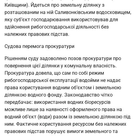
Київщини). Йдеться про земельну ділянку з
розташованим на ній Саливонківським водосховищем,
яку суб’єкт господарювання використовував для
здійснення рибогосподарської діяльності без
належних правових підстав.
Судова перемога прокуратури
Рішенням суду задоволено позов прокуратури про
повернення цієї ділянки у комунальну власність.
Прокуратура довела, що сам по собі режим
рибогосподарської експлуатації водойми не надає
права користування водним об’єктом і земельною
ділянкою водного фонду. Законодавство чітко
передбачає: використання водних біоресурсів
можливе лише за наявності оформленого права на
водний об’єкт (води) разом із земельною ділянкою під
ним. Фактичне користування ресурсом без належних
правових підстав порушує вимоги земельного та