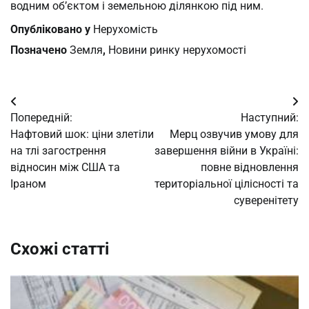
водним об’єктом і земельною ділянкою під ним.
Опубліковано у
Нерухомість
Позначено
Земля
,
Новини ринку нерухомості
Навігація
Попередній:
Наступний:
записів
Нафтовий шок: ціни злетіли
Мерц озвучив умову для
на тлі загострення
завершення війни в Україні:
відносин між США та
повне відновлення
Іраном
територіальної цілісності та
суверенітету
Схожі статті