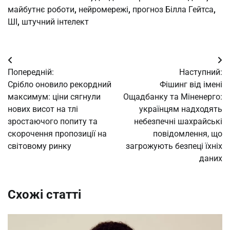
майбутнє роботи
,
нейромережі
,
прогноз Білла Гейтса
,
ШІ
,
штучний інтелект
Навігація
Попередній:
Наступний:
записів
Срібло оновило рекордний
Фішинг від імені
максимум: ціни сягнули
Ощадбанку та Міненерго:
нових висот на тлі
українцям надходять
зростаючого попиту та
небезпечні шахрайські
скорочення пропозиції на
повідомлення, що
світовому ринку
загрожують безпеці їхніх
даних
Схожі статті