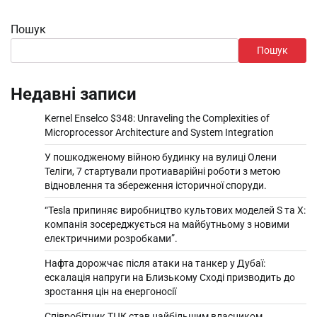
Пошук
Пошук
Недавні записи
Kernel Enselco $348: Unraveling the Complexities of
Microprocessor Architecture and System Integration
У пошкодженому війною будинку на вулиці Олени
Теліги, 7 стартували протиаварійні роботи з метою
відновлення та збереження історичної споруди.
“Tesla припиняє виробництво культових моделей S та X:
компанія зосереджується на майбутньому з новими
електричними розробками”.
Нафта дорожчає після атаки на танкер у Дубаї:
ескалація напруги на Близькому Сході призводить до
зростання цін на енергоносії
Співробітник ТЦК став найбільшим власником