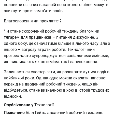
половини офісних вакансій початкового рівня можуть
зникнути протягом п’яти років.
Благословення чи прокляття?
Чи стане скорочений робочий тиждень благом чи
тягарем для працівників – питання дискусійне. З
одного боку, це означатиме більше вільного часу, але з
іншого – загрозу втрати роботи. Технологічний
прогрес часто супроводжується соціальними змінами,
які викликають як оптимізм, так і занепокоєння.
Залишається спостерігати, як розвиватимуться події в
найближчі роки. Однак одне можна сказати напевно:
перехід на дводенний робочий тиждень, якщо він
відбудеться, стане визначною віхою в історії трудових
відносин.
Опубліковано у
Технології
Позначено
Білл Гейтс
,
дводенний робочий тиждень
,