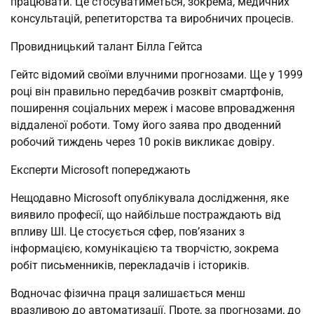
працювати. Це стосуватиметься, зокрема, медичних
консультацій, репетиторства та виробничих процесів.
Провидницький талант Білла Гейтса
Гейтс відомий своїми влучними прогнозами. Ще у 1999
році він правильно передбачив розквіт смартфонів,
поширення соціальних мереж і масове впровадження
віддаленої роботи. Тому його заява про дводенний
робочий тиждень через 10 років викликає довіру.
Експерти Microsoft попереджають
Нещодавно Microsoft опублікувала дослідження, яке
виявило професії, що найбільше постраждають від
впливу ШІ. Це стосується сфер, пов’язаних з
інформацією, комунікацією та творчістю, зокрема
робіт письменників, перекладачів і істориків.
Водночас фізична праця залишається менш
вразливою до автоматизації. Проте, за прогнозами, до