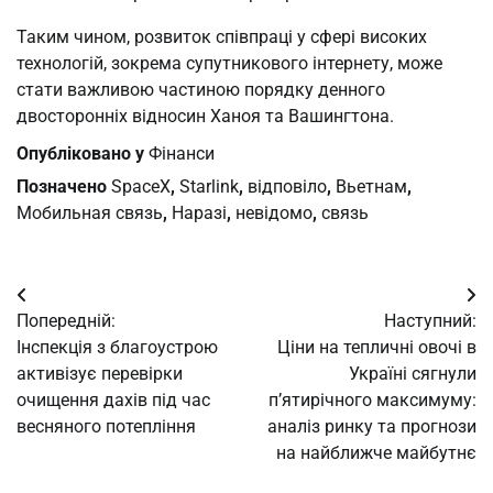
Таким чином, розвиток співпраці у сфері високих
технологій, зокрема супутникового інтернету, може
стати важливою частиною порядку денного
двосторонніх відносин Ханоя та Вашингтона.
Опубліковано у
Фінанси
Позначено
SpaceX
,
Starlink
,
відповіло
,
Вьетнам
,
Мобильная связь
,
Наразі
,
невідомо
,
связь
Навігація
Попередній:
Наступний:
записів
Інспекція з благоустрою
Ціни на тепличні овочі в
активізує перевірки
Україні сягнули
очищення дахів під час
п’ятирічного максимуму:
весняного потепління
аналіз ринку та прогнози
на найближче майбутнє