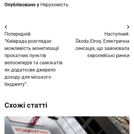
Опубліковано у
Нерухомість
Навігація
Попередній:
Наступний:
записів
“Київрада розглядає
Škoda Elroq: Електрична
можливість монетизації
сенсація, що завоювала
прокатних пунктів
європейські ринки
велосипедів та самокатів
як додаткове джерело
доходу для міського
бюджету”.
Схожі статті