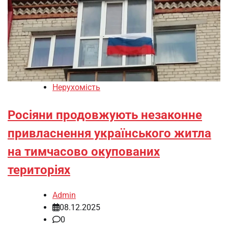
Нерухомість
Росіяни продовжують незаконне
привласнення українського житла
на тимчасово окупованих
територіях
Admin
08.12.2025
0