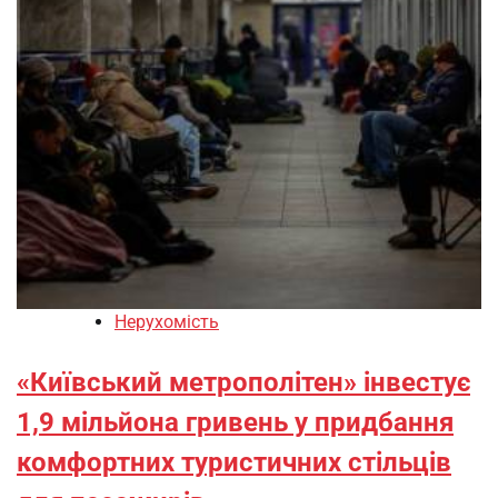
Нерухомість
«Київський метрополітен» інвестує
1,9 мільйона гривень у придбання
комфортних туристичних стільців