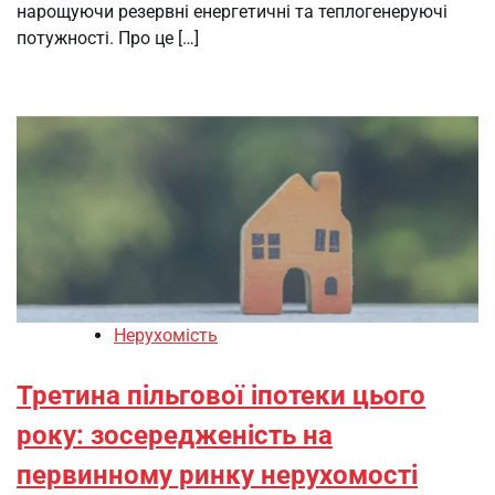
нарощуючи резервні енергетичні та теплогенеруючі
потужності. Про це […]
Нерухомість
Третина пільгової іпотеки цього
року: зосередженість на
первинному ринку нерухомості