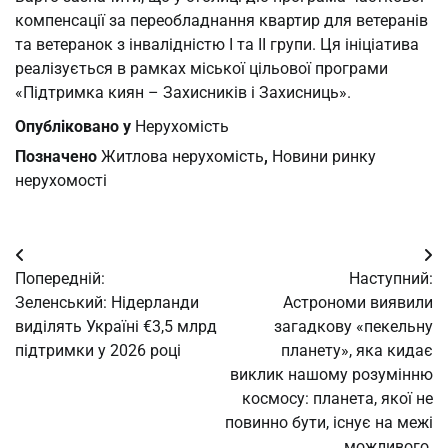
компенсації за переобладнання квартир для ветеранів
та ветеранок з інвалідністю І та ІІ групи. Ця ініціатива
реалізується в рамках міської цільової програми
«Підтримка киян – Захисників і Захисниць».
Опубліковано у
Нерухомість
Позначено
Житлова нерухомість
,
Новини ринку
нерухомості
Навігація
Попередній:
Наступний:
записів
Зеленський: Нідерланди
Астрономи виявили
виділять Україні €3,5 млрд
загадкову «пекельну
підтримки у 2026 році
планету», яка кидає
виклик нашому розумінню
космосу: планета, якої не
повинно бути, існує на межі
можливого.