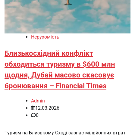
Нерухомість
Близькосхідний конфлікт
обходиться туризму в $600 млн
щодня, Дубай масово скасовує
бронювання – Financial Times
Admin
12.03.2026
0
Туризм на Близькому Сході зазнає мільйонних втрат