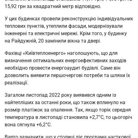
15,92 грн за квадратний метр відповідно.
У цих будинках провели реконструкцію індивідуальних
теплових пунктів, утеплили фасади, модернізували
інженерні та електричні мережі. Крім того, у будинку
на Райдужній, 20 замінили вікна та двері.
Фахівці «Київтеплоенерго» наголошують, що для
визначення оптимальних енергоефективних заходів
необхідно провести енергоаудит будівлі. Саме він
дозволить виявити першочергові потреби та шляхи їх
реалізації.
Загалом листопад 2022 року виявився одним із
найтепліших за останні роки, що також вплинуло на
розмір платіжок за опалення. Так, якщо торік середня
температура в листопаді становила +2,7°С, то цьогоріч
вона сягнула +6,2°С.
Варто зазначити, що у столиці діє програма часткової