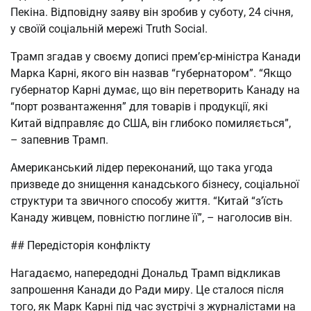
Пекіна. Відповідну заяву він зробив у суботу, 24 січня,
у своїй соціальній мережі Truth Social.
Трамп згадав у своєму дописі прем’єр-міністра Канади
Марка Карні, якого він назвав “губернатором”. “Якщо
губернатор Карні думає, що він перетворить Канаду на
“порт розвантаження” для товарів і продукції, які
Китай відправляє до США, він глибоко помиляється”,
– запевнив Трамп.
Американський лідер переконаний, що така угода
призведе до знищення канадського бізнесу, соціальної
структури та звичного способу життя. “Китай “з’їсть
Канаду живцем, повністю поглине її”, – наголосив він.
## Передісторія конфлікту
Нагадаємо, напередодні Дональд Трамп відкликав
запрошення Канади до Ради миру. Це сталося після
того, як Марк Карні під час зустрічі з журналістами на