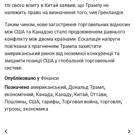
тлі свого візиту в Китай заявив, що Трампу не
належить право на визначення того, чия Гренландія.
Таким чином, нове загострення торговельних відносин
між США та Канадою стало продовженням давнього
конфлікту між двома країнами. Ескалація напруги
пов’язана з прагненням Трампа захистити
американський ринок від іноземної конкуренції та
зміцнити позиції США у глобальній торговельній
системі.
Опубліковано у
Фінанси
Позначено
американський
,
Дональд Трамп
,
економічний
,
Канада
,
Канаду
,
Китай
,
Оттави
,
Пошлины
,
США
,
тарифы
,
Торговая война
,
торговля
,
угрозы
,
экономика
Навігація