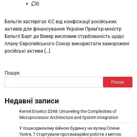
0
Бельгія застерігає ЄС від конфіскації російських
активів для фінансування України Прем’єр-міністр
Бельгії Барт де Вевер висловив стурбованість щодо
плану Європейського Союзу використати заморожені
російські активи […]
Пошук
Пошук
Недавні записи
Kernel Enselco $348: Unraveling the Complexities of
Microprocessor Architecture and System Integration
У пошкодженому війною будинку на вулиці Олени
Теліги, 7 стартували протиаварійні роботи з метою