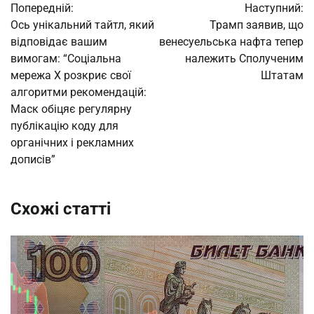
Попередній:
Наступний:
записів
Ось унікальний тайтл, який
Трамп заявив, що
відповідає вашим
венесуельська нафта тепер
вимогам: “Соціальна
належить Сполученим
мережа X розкриє свої
Штатам
алгоритми рекомендацій:
Маск обіцяє регулярну
публікацію коду для
органічних і рекламних
дописів”
Схожі статті