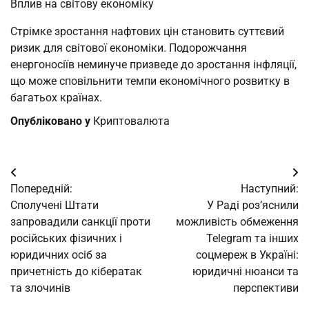
Вплив на світову економіку
Стрімке зростання нафтових цін становить суттєвий
ризик для світової економіки. Подорожчання
енергоносіїв неминуче призведе до зростання інфляції,
що може сповільнити темпи економічного розвитку в
багатьох країнах.
Опубліковано у
Криптовалюта
Навігація
Попередній:
Наступний:
записів
Сполучені Штати
У Раді роз’яснили
запровадили санкції проти
можливість обмеження
російських фізичних і
Telegram та інших
юридичних осіб за
соцмереж в Україні:
причетність до кібератак
юридичні нюанси та
та злочинів
перспективи