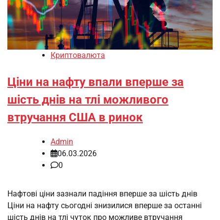
Криптовалюта
Ціни на нафту впали вперше за
шість днів на тлі можливого
втручання США в ринок
Admin
06.03.2026
0
Нафтові ціни зазнали падіння вперше за шість днів
Ціни на нафту сьогодні знизилися вперше за останні
шість днів на тлі чуток про можливе втручання