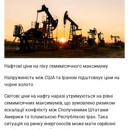
Нафтові ціни на піку семимісячного максимуму
Напруженість між США та Іраном підштовхує ціни на
чорне золото
Світові ціни на нафту наразі утримуються на рівні
семимісячних максимумів, що зумовлено ризиком
ескалації конфлікту між Сполученими Штатами
Америки та Ісламською Республікою Іран. Така
ситуація на ринку енергоносіїв може мати серйозні