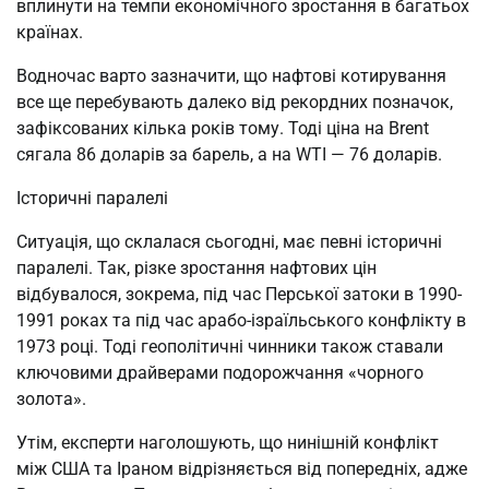
вплинути на темпи економічного зростання в багатьох
країнах.
Водночас варто зазначити, що нафтові котирування
все ще перебувають далеко від рекордних позначок,
зафіксованих кілька років тому. Тоді ціна на Brent
сягала 86 доларів за барель, а на WTI — 76 доларів.
Історичні паралелі
Ситуація, що склалася сьогодні, має певні історичні
паралелі. Так, різке зростання нафтових цін
відбувалося, зокрема, під час Перської затоки в 1990-
1991 роках та під час арабо-ізраїльського конфлікту в
1973 році. Тоді геополітичні чинники також ставали
ключовими драйверами подорожчання «чорного
золота».
Утім, експерти наголошують, що нинішній конфлікт
між США та Іраном відрізняється від попередніх, адже