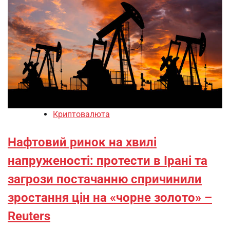
Криптовалюта
Нафтовий ринок на хвилі
напруженості: протести в Ірані та
загрози постачанню спричинили
зростання цін на «чорне золото» –
Reuters