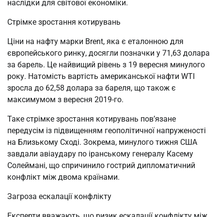
наслідки для світової економіки.
Стрімке зростання котирувань
Ціни на нафту марки Brent, яка є еталонною для
європейського ринку, досягли позначки у 71,63 долара
за барель. Це найвищий рівень з 19 вересня минулого
року. Натомість вартість американської нафти WTI
зросла до 62,58 долара за бареля, що також є
максимумом з вересня 2019-го.
Таке стрімке зростання котирувань пов’язане
передусім із підвищенням геополітичної напруженості
на Близькому Сході. Зокрема, минулого тижня США
завдали авіаудару по іранському генералу Касему
Солеймані, що спричинило гострий дипломатичний
конфлікт між двома країнами.
Загроза ескалації конфлікту
Експерти вважають, що ризик ескалації конфлікту між