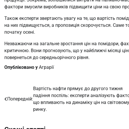
фактори змусили виробників підвищити ціни на свою пр
Також експерти звертають увагу на те, що вартість помід
на них підвищується, а пропозиція скорочується. Саме то
початку осені.
Незважаючи на загальне зростання цін на помідори, фахі
критичною. Вони прогнозують, що у найближчі місяці ціни
повернеться до середньорічного рівня.
Опубліковано у
Аграрії
Вартість нафти прямує до другого тижня
Навігація
падіння поспіль: експерти аналізують факт
Попередній:
записів
що впливають на динаміку цін на світовом
ринку.