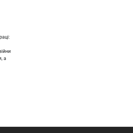
раці:
війни
, а