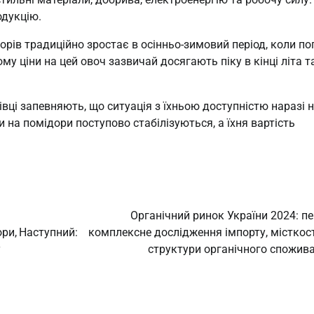
одукцію.
орів традиційно зростає в осінньо-зимовий період, коли по
му ціни на цей овоч зазвичай досягають піку в кінці літа т
вці запевняють, що ситуація з їхньою доступністю наразі н
 на помідори поступово стабілізуються, а їхня вартість
Органічний ринок України 2024: п
ори,
Наступний:
комплексне дослідження імпорту, місткост
у
структури органічного спожив