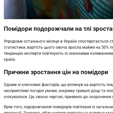
Помідори подорожчали на тлі зростан
Упродовж останнього місяця в Україні спостерігається 
статистики, вартість цього овоча зросла майже на 50% п
тенденцію експерти пов’язують із сезонними коливання
країні.
Причини зростання цін на помідори
Одним із ключових факторів, що вплинув на вартість пом
несприятливі погодні умови, зокрема тривалі дощі та п
очікувалося. Це, своєю чергою, призвело до скорочення п
Крім того, подорожчання помідорів пов’язане із загаль
продукції. Зокрема, збільшилися витрати на паливно-мас