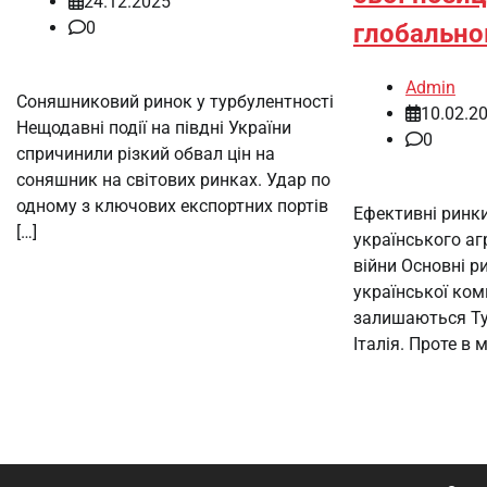
24.12.2025
0
глобально
Admin
Соняшниковий ринок у турбулентності
10.02.2
Нещодавні події на півдні України
0
спричинили різкий обвал цін на
соняшник на світових ринках. Удар по
одному з ключових експортних портів
Ефективні ринки
[…]
українського аг
війни Основні р
української ко
залишаються Ту
Італія. Проте в 