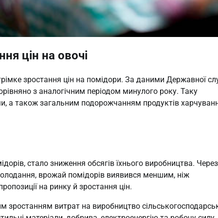
ня цін на овочі
стрімке зростання цін на помідори. За даними Державної с
орівняно з аналогічним періодом минулого року. Таку
ми, а також загальним подорожчанням продуктів харчуван
ідорів, стало зниження обсягів їхнього виробництва. Через
охолодання, врожай помідорів виявився меншим, ніж
ропозиції на ринку й зростання цін.
ним зростанням витрат на виробництво сільськогосподарсь
тильні матеріали, добрива, електроенергію та робочу силу.