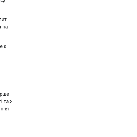
пит
а на
е є
ерше
і та
ання