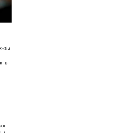
лужби
ня в
кої
 Ці