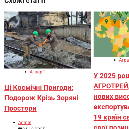
Схожі статті
Агра
Аграрії
У 2025 роц
АГРОТРЕЙ
Ці Космічні Пригоди:
нових висо
Подорож Крізь Зоряні
експортув
Простори
19 країн с
Admin
свої позиц