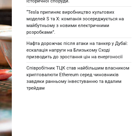
історичної споруди.
“Tesla припиняє виробництво культових
моделей S та X: компанія зосереджується на
майбутньому з новими електричними
розробками”.
Нафта дорожчає після атаки на танкер у Дубаї:
ескалація напруги на Близькому Сході
призводить до зростання цін на енергоносії
Співробітник ТЦК став найбільшим власником
криптовалюти Ethereum серед чиновників
завдяки ранньому інвестуванню та вдалим
трейдам