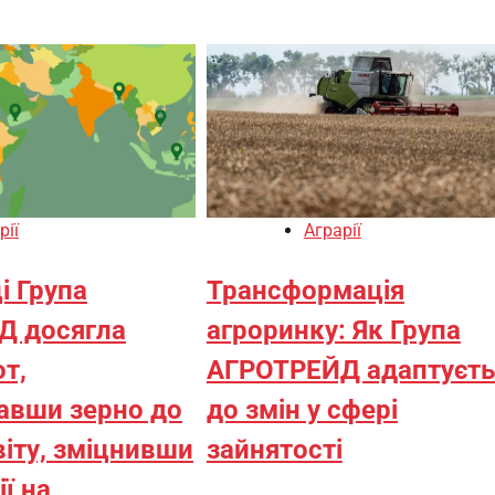
рії
Аграрії
і Група
Трансформація
Д досягла
агроринку: Як Група
т,
АГРОТРЕЙД адаптуєть
авши зерно до
до змін у сфері
віту, зміцнивши
зайнятості
ії на