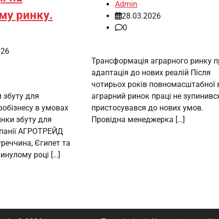
Admin
му ринку.
28.03.2026
0
026
Трансформація аграрного ринку п
адаптація до нових реалій Після
чотирьох років повномасштабної 
 збуту для
аграрний ринок праці не зупинився
робізнесу в умовах
пристосувався до нових умов.
инки збуту для
Провідна менеджерка […]
мпанії АГРОТРЕЙД
реччина, Єгипет та
минулому році […]