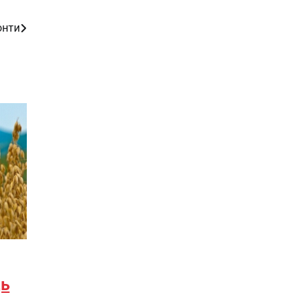
онти
ць