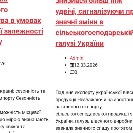
знизився більш ніж
ого
удвічі, сигналізуючи п
ва в умовах
значні зміни в
ї залежності
сільськогосподарські
у
галузі України
Admin
026
12.03.2026
0
країні: сезонність та
Падіння експорту української вівс
імпорту Сезонність
продукції Незважаючи на зростан
загального експорту
можність місцевої
сільськогосподарської продукції з
ною мірою визначають
України, галузь вівсяного виробн
ку свіжої та
зазнала значного спаду протягом