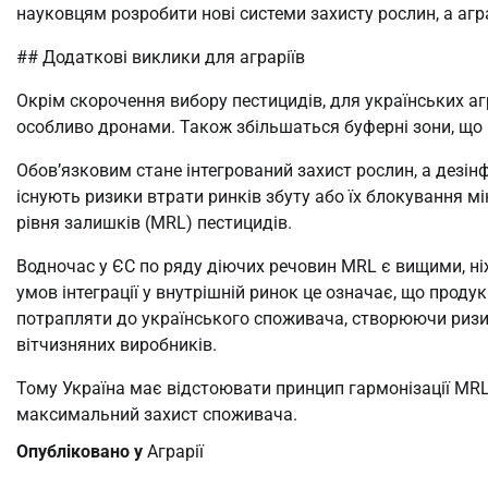
науковцям розробити нові системи захисту рослин, а агр
## Додаткові виклики для аграріїв
Окрім скорочення вибору пестицидів, для українських аг
особливо дронами. Також збільшаться буферні зони, що 
Обов’язковим стане інтегрований захист рослин, а дезін
існують ризики втрати ринків збуту або їх блокування м
рівня залишків (MRL) пестицидів.
Водночас у ЄС по ряду діючих речовин MRL є вищими, ніж
умов інтеграції у внутрішній ринок це означає, що прод
потрапляти до українського споживача, створюючи ризик
вітчизняних виробників.
Тому Україна має відстоювати принцип гармонізації MRL 
максимальний захист споживача.
Опубліковано у
Аграрії