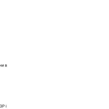
ни в
ЗР і