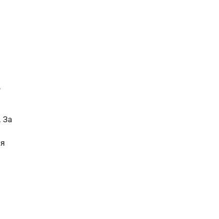
о
. За
ля