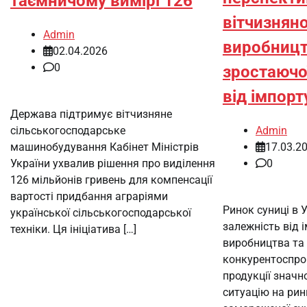
таємничому вимірі 126
вітчизнян
Admin
виробницт
02.04.2026
0
зростаючо
від імпорт
Держава підтримує вітчизняне
Admin
сільськогосподарське
17.03.2
машинобудування Кабінет Міністрів
0
України ухвалив рішення про виділення
126 мільйонів гривень для компенсації
вартості придбання аграріями
Ринок суниці в У
української сільськогосподарської
залежність від 
техніки. Ця ініціатива […]
виробництва та
конкурентоспро
продукції знач
ситуацію на рин