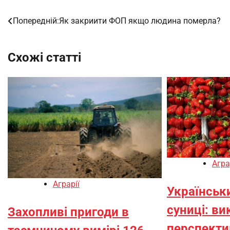
Попередній:
Як закриити ФОП якщо людина померла?
Навігація
записів
Схожі статті
Агра
Аграрії
Українськ
суниці: ви
Захопливі пригоди в
перспекти