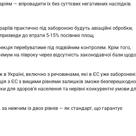
аріям — впровадити їх без суттєвих негативних наслідків.
раріїв практично під забороною будуть авіаційні обробки,
призведе до втрати 5-15% посівних площ.
фекція перебуватиме під подвійним контролем. Крім того,
інімум на півроку через відсутність законодавчої бази щод
 в Україні, включно з речовинами, які в ЄС уже заборонені
укція з ЄС з вищими рівнями залишків зможе безперешкодно
и для здоров’я населення та нерівні конкурентні умови д
за нижчим із двох рівнів — як стандарт, що гарантує