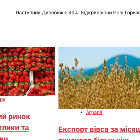
Наступний:
Дивовижні 40%: Відкриваючи Нові Гориз
рії
Аграрії
ий ринок
клики та
Експорт вівса за міся
ви