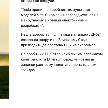
історичної споруди.
“Tesla припиняє виробництво культових
моделей S та X: компанія зосереджується на
майбутньому з новими електричними
розробками”.
Нафта дорожчає після атаки на танкер у Дубаї:
ескалація напруги на Близькому Сході
призводить до зростання цін на енергоносії
Співробітник ТЦК став найбільшим власником
криптовалюти Ethereum серед чиновників
завдяки ранньому інвестуванню та вдалим
трейдам