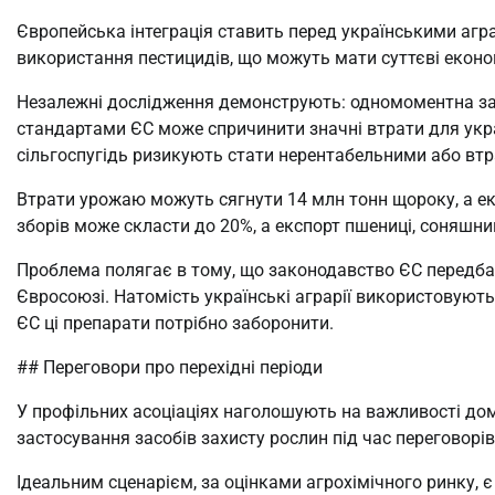
Європейська інтеграція ставить перед українськими агр
використання пестицидів, що можуть мати суттєві економ
Незалежні дослідження демонструють: одномоментна заб
стандартами ЄС може спричинити значні втрати для укра
сільгоспугідь ризикують стати нерентабельними або втр
Втрати урожаю можуть сягнути 14 млн тонн щороку, а ек
зборів може скласти до 20%, а експорт пшениці, соняшник
Проблема полягає в тому, що законодавство ЄС передбач
Євросоюзі. Натомість українські аграрії використовуют
ЄС ці препарати потрібно заборонити.
## Переговори про перехідні періоди
У профільних асоціаціях наголошують на важливості дом
застосування засобів захисту рослин під час переговорів
Ідеальним сценарієм, за оцінками агрохімічного ринку, є