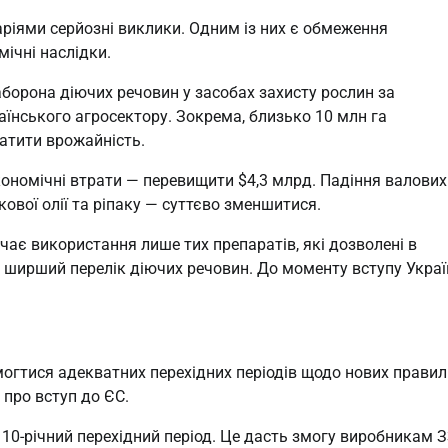
аріями серйозні виклики. Одним із них є обмеження
ічні наслідки.
орона діючих речовин у засобах захисту рослин за
їнського агросектору. Зокрема, близько 10 млн га
атити врожайність.
ономічні втрати — перевищити $4,3 млрд. Падіння валових
ової олії та ріпаку — суттєво зменшитися.
ає використання лише тих препаратів, які дозволені в
ь ширший перелік діючих речовин. До моменту вступу Украї
огтися адекватних перехідних періодів щодо нових правил
 про вступ до ЄС.
 10-річний перехідний період. Це дасть змогу виробникам З