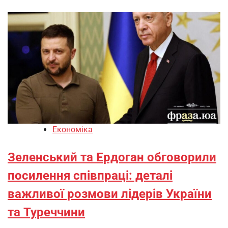
Економіка
Зеленський та Ердоган обговорили
посилення співпраці: деталі
важливої розмови лідерів України
та Туреччини