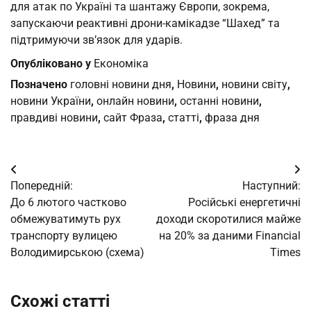
для атак по Україні та шантажу Європи, зокрема,
запускаючи реактивні дрони-камікадзе “Шахед” та
підтримуючи зв’язок для ударів.
Опубліковано у
Економіка
Позначено
головні новини дня
,
Новини
,
новини світу
,
новини України
,
онлайн новини
,
останні новини
,
правдиві новини
,
сайт Фраза
,
статті
,
фраза дня
Навігація
Попередній:
Наступний:
записів
До 6 лютого частково
Російські енергетичні
обмежуватимуть рух
доходи скоротилися майже
транспорту вулицею
на 20% за даними Financial
Володимирською (схема)
Times
Схожі статті