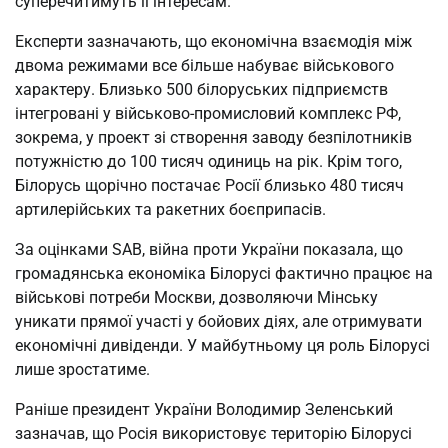
суперечитимуть її інтересам.
Експерти зазначають, що економічна взаємодія між
двома режимами все більше набуває військового
характеру. Близько 500 білоруських підприємств
інтегровані у військово-промисловий комплекс РФ,
зокрема, у проект зі створення заводу безпілотників
потужністю до 100 тисяч одиниць на рік. Крім того,
Білорусь щорічно постачає Росії близько 480 тисяч
артилерійських та ракетних боєприпасів.
За оцінками SAB, війна проти України показала, що
громадянська економіка Білорусі фактично працює на
військові потреби Москви, дозволяючи Мінську
уникати прямої участі у бойових діях, але отримувати
економічні дивіденди. У майбутньому ця роль Білорусі
лише зростатиме.
Раніше президент України Володимир Зеленський
зазначав, що Росія використовує територію Білорусі