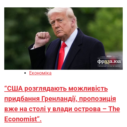
Економіка
“США розглядають можливість
придбання Гренландії, пропозиція
вже на столі у влади острова – The
Economist”.