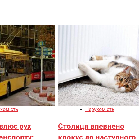
хомість
Нерухомість
овлює рух
Столиця впевнено
анспорту:
крокує до наступного