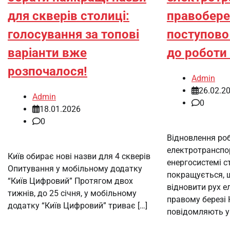
для скверів столиці:
правобер
голосування за топові
поступово
варіанти вже
до роботи 
розпочалося!
Admin
26.02.2
Admin
0
18.01.2026
0
Відновлення ро
електротранспор
Київ обирає нові назви для 4 скверів
енергосистемі с
Опитування у мобільному додатку
покращується, 
“Київ Цифровий” Протягом двох
відновити рух е
тижнів, до 25 січня, у мобільному
правому березі 
додатку “Київ Цифровий” триває […]
повідомляють у 