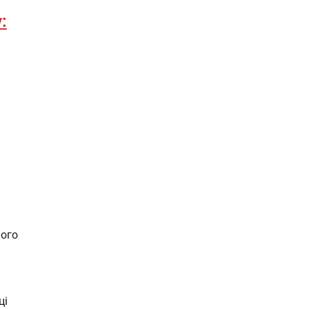
:
ного
ці