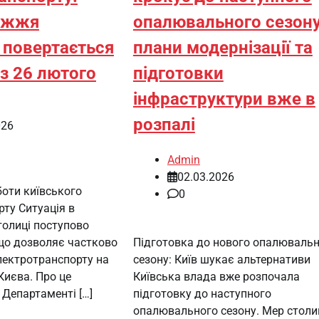
ежжя
опалювального сезону
 повертається
плани модернізації та
з 26 лютого
підготовки
інфраструктури вже в
розпалі
026
Admin
02.03.2026
боти київського
0
ту Ситуація в
толиці поступово
що дозволяє частково
Підготовка до нового опалюваль
лектротранспорту на
сезону: Київ шукає альтернативи
Києва. Про це
Київська влада вже розпочала
Департаменті […]
підготовку до наступного
опалювального сезону. Мер столи