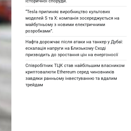
історичної споруди.
“Tesla припиняє виробництво культових
моделей S та X: компанія зосереджується на
майбутньому з новими електричними
розробками”.
Нафта дорожчає після атаки на танкер у Дубаї:
ескалація напруги на Близькому Сході
призводить до зростання цін на енергоносії
Співробітник ТЦК став найбільшим власником
криптовалюти Ethereum серед чиновників
завдяки ранньому інвестуванню та вдалим
трейдам