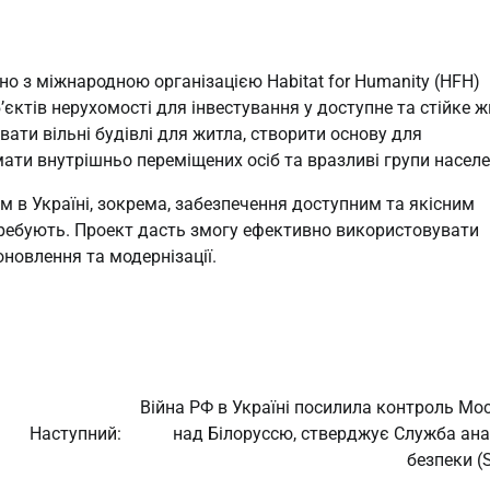
но з міжнародною організацією Habitat for Humanity (HFH)
єктів нерухомості для інвестування у доступне та стійке ж
ати вільні будівлі для житла, створити основу для
мати внутрішньо переміщених осіб та вразливі групи населе
м в Україні, зокрема, забезпечення доступним та якісним
требують. Проект дасть змогу ефективно використовувати
оновлення та модернізації.
Війна РФ в Україні посилила контроль Мо
Наступний:
над Білоруссю, стверджує Служба ана
безпеки (