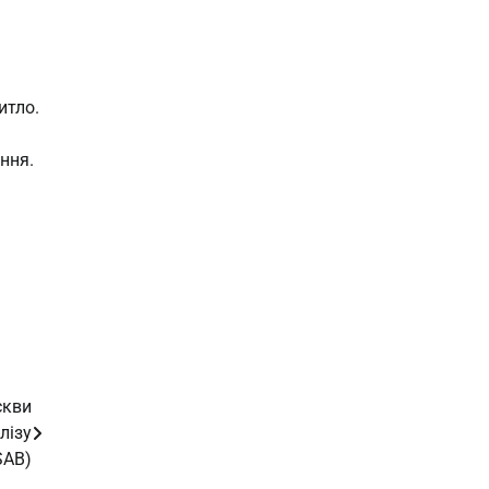
итло.
ння.
скви
лізу
SAB)