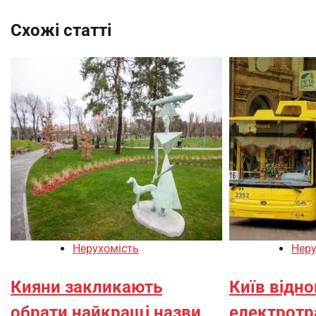
Схожі статті
Нерухомість
Неру
Кияни закликають
Київ відн
обрати найкращі назви
електротр