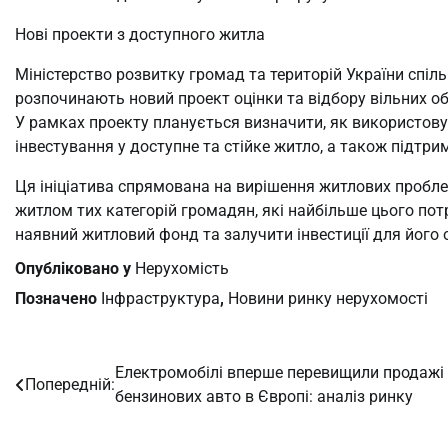
Нові проекти з доступного житла
Міністерство розвитку громад та територій України спіль
розпочинають новий проект оцінки та відбору вільних об’
У рамках проекту планується визначити, як використовув
інвестування у доступне та стійке житло, а також підтри
Ця ініціатива спрямована на вирішення житлових пробле
житлом тих категорій громадян, які найбільше цього по
наявний житловий фонд та залучити інвестиції для його 
Опубліковано у
Нерухомість
Позначено
Iнфраструктура
,
Новини ринку нерухомості
Електромобілі вперше перевищили продажі
Навігація
Попередній:
бензинових авто в Європі: аналіз ринку
записів