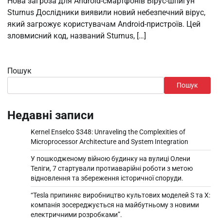
Нова загроза для Android-смартфонів Вірус-шпигун
Sturnus Дослідники виявили новий небезпечний вірус,
який загрожує користувачам Android-пристроїв. Цей
зловмисний код, названий Sturnus, […]
Пошук
Пошук
Недавні записи
Kernel Enselco $348: Unraveling the Complexities of
Microprocessor Architecture and System Integration
У пошкодженому війною будинку на вулиці Олени
Теліги, 7 стартували протиаварійні роботи з метою
відновлення та збереження історичної споруди.
“Tesla припиняє виробництво культових моделей S та X:
компанія зосереджується на майбутньому з новими
електричними розробками”.