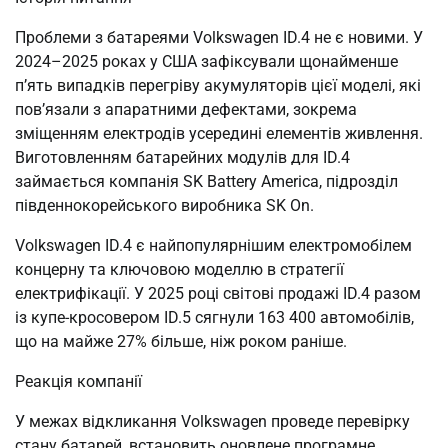
Проблеми з батареями Volkswagen ID.4 не є новими. У
2024–2025 роках у США зафіксували щонайменше
п’ять випадків перегріву акумуляторів цієї моделі, які
пов’язали з апаратними дефектами, зокрема
зміщенням електродів усередині елементів живлення.
Виготовленням батарейних модулів для ID.4
займається компанія SK Battery America, підрозділ
південнокорейського виробника SK On.
Volkswagen ID.4 є найпопулярнішим електромобілем
концерну та ключовою моделлю в стратегії
електрифікації. У 2025 році світові продажі ID.4 разом
із купе-кросовером ID.5 сягнули 163 400 автомобілів,
що на майже 27% більше, ніж роком раніше.
Реакція компанії
У межах відкликання Volkswagen проведе перевірку
стану батарей, встановить оновлене програмне