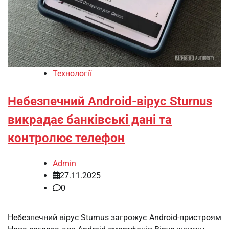
Технології
Небезпечний Android-вірус Sturnus
викрадає банківські дані та
контролює телефон
Admin
27.11.2025
0
Небезпечний вірус Sturnus загрожує Android-пристроям