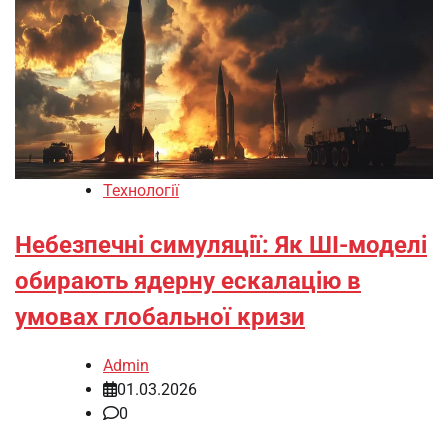
Технології
Небезпечні симуляції: Як ШІ-моделі
обирають ядерну ескалацію в
умовах глобальної кризи
Admin
01.03.2026
0