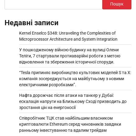
Пошук
Недавні записи
Kernel Enselco $348: Unraveling the Complexities of
Microprocessor Architecture and System Integration
У пошкодженому війною будинку на вулиці Олени
Теліги, 7 стартували протиаварійні роботи з метою
відновлення та збереження історичної споруди.
“Tesla припиняє виробництво культових моделей S та X:
компанія зосереджується на майбутньому з новими
електричними розробками”.
Нафта дорожчає після атаки на танкер у Дубаї:
ескалація напруги на Близькому Сході призводить до
зростання цін на енергоносії
Співробітник ТЦК став найбільшим власником
криптовалюти Ethereum серед чиновників завдяки
ранньому інвестуванню та вдалим трейдам