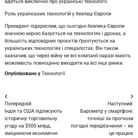
йдеться виключно про українські технології.
Роль українських технологій у безпеці Європи
Президент підкреслив, що сьогодні безпека Європи
значною мірою базується на технологіях і дронах, а
більшість відповідних проєктів ґрунтуються на
українських технологіях і спеціалістах. Він також
зазначив, що через війну не всі компанії наразі мають
можливість повноцінно виходити на всі інші ринки.
Опубліковано у
Технології
Навігація
Попередній:
Наступний:
записів
Індія та США підписують
Барометр у смартфоні:
історичну торговельну
точніші за прогнози
угоду на $500 млрд,
погодні передбачення – як
зміцнюючи економічні
це працює