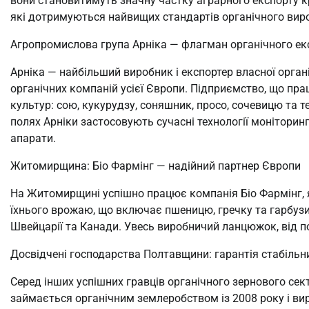
вони становитимуть значну частку аграрного експорту кр
які дотримуються найвищих стандартів органічного вир
Агропромислова група Арніка — флагман органічного ек
Арніка — найбільший виробник і експортер власної органі
органічних компаній усієї Європи. Підприємство, що пр
культур: сою, кукурудзу, соняшник, просо, сочевицю та те
полях Арніки застосовують сучасні технології моніторинг
апарати.
Житомирщина: Біо Фармінг — надійний партнер Європи
На Житомирщині успішно працює компанія Біо Фармінг, я
їхнього врожаю, що включає пшеницю, гречку та гарбузи,
Швейцарії та Канади. Увесь виробничий ланцюжок, від п
Досвідчені господарства Полтавщини: гарантія стабільн
Серед інших успішних гравців органічного зернового се
займається органічним землеробством із 2008 року і виро