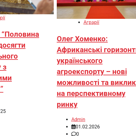
рії
Аграрії
: “Половина
Олег Хоменко:
 досягти
Африканські горизонт
ьного
українського
 з
агроекспорту – нові
ими
можливості та викли
”
на перспективному
ринку
025
Admin
01.02.2026
0