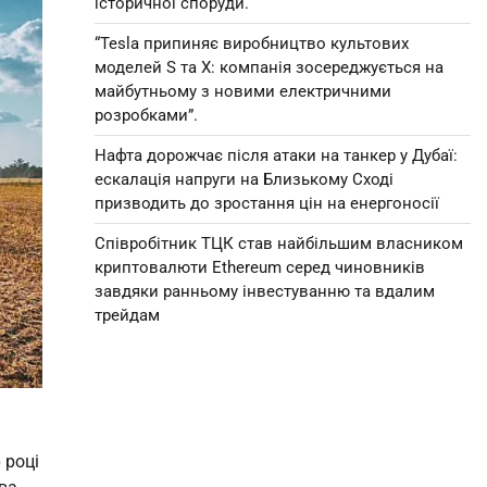
історичної споруди.
“Tesla припиняє виробництво культових
моделей S та X: компанія зосереджується на
майбутньому з новими електричними
розробками”.
Нафта дорожчає після атаки на танкер у Дубаї:
ескалація напруги на Близькому Сході
призводить до зростання цін на енергоносії
Співробітник ТЦК став найбільшим власником
криптовалюти Ethereum серед чиновників
завдяки ранньому інвестуванню та вдалим
трейдам
 році