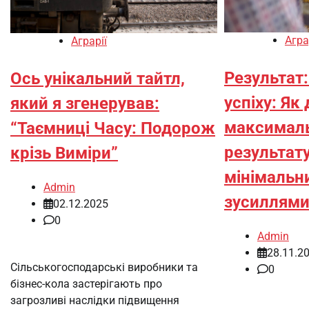
Агра
Аграрії
Результат
Ось унікальний тайтл,
успіху: Як
який я згенерував:
максимал
“Таємниці Часу: Подорож
результату
крізь Виміри”
мінімальн
Admin
зусиллями
02.12.2025
0
Admin
28.11.2
Сільськогосподарські виробники та
0
бізнес-кола застерігають про
загрозливі наслідки підвищення