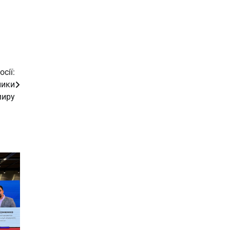
сії:
лики
миру