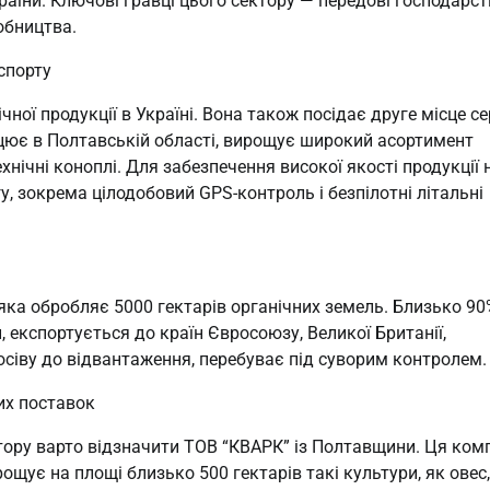
аїни. Ключові гравці цього сектору — передові господарст
обництва.
спорту
чної продукції в Україні. Вона також посідає друге місце с
ацює в Полтавській області, вирощує широкий асортимент
хнічні коноплі. Для забезпечення високої якості продукції 
у, зокрема цілодобовий GPS-контроль і безпілотні літальні
ка обробляє 5000 гектарів органічних земель. Близько 90
 експортується до країн Євросоюзу, Великої Британії,
осіву до відвантаження, перебуває під суворим контролем.
их поставок
ктору варто відзначити ТОВ “КВАРК” із Полтавщини. Ця ком
щує на площі близько 500 гектарів такі культури, як овес,