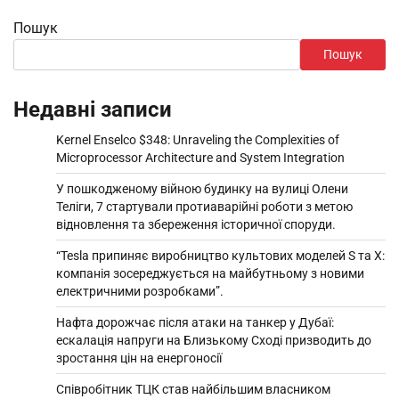
Пошук
Пошук
Недавні записи
Kernel Enselco $348: Unraveling the Complexities of
Microprocessor Architecture and System Integration
У пошкодженому війною будинку на вулиці Олени
Теліги, 7 стартували протиаварійні роботи з метою
відновлення та збереження історичної споруди.
“Tesla припиняє виробництво культових моделей S та X:
компанія зосереджується на майбутньому з новими
електричними розробками”.
Нафта дорожчає після атаки на танкер у Дубаї:
ескалація напруги на Близькому Сході призводить до
зростання цін на енергоносії
Співробітник ТЦК став найбільшим власником