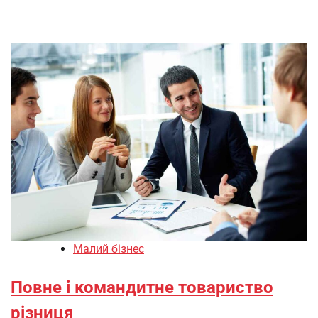
Малий бізнес
Повне і командитне товариство
різниця