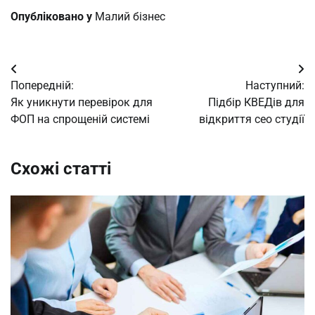
Опубліковано у
Малий бізнес
Навігація
Попередній:
Наступний:
записів
Як уникнути перевірок для
Підбір КВЕДів для
ФОП на спрощеній системі
відкриття сео студії
Схожі статті