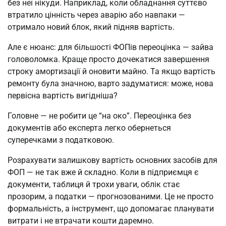
без неї нікуди. Наприклад, коли обладнання суттєво
втратило цінність через аварію або навпаки —
отримало новий блок, який підняв вартість.
Але є нюанс: для більшості ФОПів переоцінка — зайва
головоломка. Краще просто дочекатися завершення
строку амортизації й оновити майно. Та якщо вартість
ремонту була значною, варто задуматися: може, нова
первісна вартість вигідніша?
Головне — не робити це “на око”. Переоцінка без
документів або експерта легко обернеться
суперечками з податковою.
Розрахувати залишкову вартість основних засобів для
ФОП — не так вже й складно. Коли в підприємця є
документи, таблиця й трохи уваги, облік стає
прозорим, а податки — прогнозованими. Це не просто
формальність, а інструмент, що допомагає планувати
витрати і не втрачати кошти даремно.