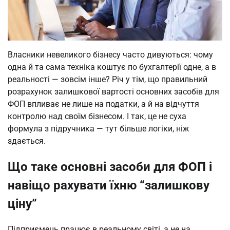
Власники невеликого бізнесу часто дивуються: чому
одна й та сама техніка коштує по бухгалтерії одне, а в
реальності — зовсім інше? Річ у тім, що правильний
розрахунок залишкової вартості основних засобів для
ФОП впливає не лише на податки, а й на відчуття
контролю над своїм бізнесом. І так, це не суха
формула з підручника — тут більше логіки, ніж
здається.
Що таке основні засоби для ФОП і
навіщо рахувати їхню “залишкову
ціну”
Підприємець працює в реальному світі, а не на