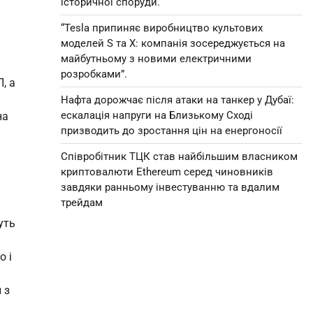
історичної споруди.
“Tesla припиняє виробництво культових
моделей S та X: компанія зосереджується на
майбутньому з новими електричними
розробками”.
, а
Нафта дорожчає після атаки на танкер у Дубаї:
ескалація напруги на Близькому Сході
на
призводить до зростання цін на енергоносії
Співробітник ТЦК став найбільшим власником
криптовалюти Ethereum серед чиновників
завдяки ранньому інвестуванню та вдалим
трейдам
уть
о і
 з