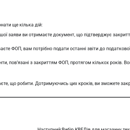
нати ще кілька дій:
шої заяви ви отримаєте документ, що підтверджує закрит
аєте ФОП, вам потрібно подати останні звіти до податкової
нти, пов’язані з закриттям ФОП, протягом кількох років. В
єте, що робити. Дотримуючись цих кроків, ви зможете зак
Наступний:
Вибір КВЕДів для магазину тех