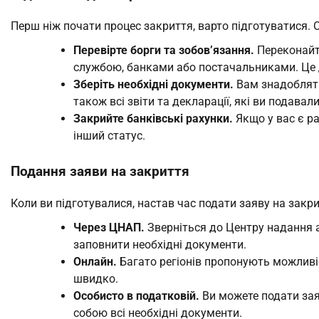
Перш ніж почати процес закриття, варто підготуватися. 
Перевірте борги та зобов’язання.
Переконайт
службою, банками або постачальниками. Це
Зберіть необхідні документи.
Вам знадоблять
також всі звіти та декларації, які ви подавал
Закрийте банківські рахунки.
Якщо у вас є ра
інший статус.
Подання заяви на закриття
Коли ви підготувалися, настав час подати заяву на зак
Через ЦНАП.
Зверніться до Центру надання 
заповнити необхідні документи.
Онлайн.
Багато регіонів пропонують можливіс
швидко.
Особисто в податковій.
Ви можете подати заяв
собою всі необхідні документи.