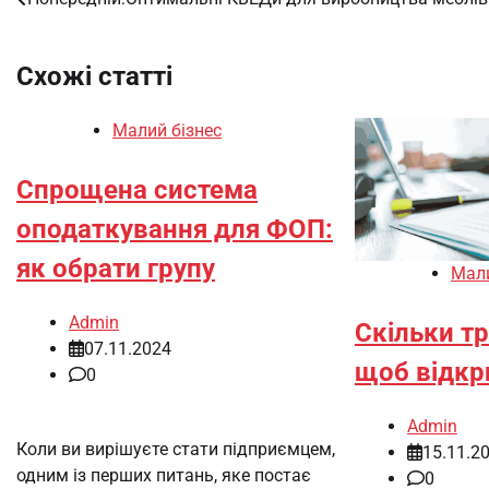
Навігація
записів
Схожі статті
Малий бізнес
Спрощена система
оподаткування для ФОП:
як обрати групу
Мали
Admin
Скільки тр
07.11.2024
щоб відкр
0
Admin
Коли ви вирішуєте стати підприємцем,
15.11.2
одним із перших питань, яке постає
0