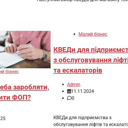
Малий бізнес
КВЕДи для підприємс
з обслуговування ліфт
та ескалаторів
й бізнес
Admin
еба заробляти,
11.11.2024
ити ФОП?
0
КВЕДи для підприємства з
025
обслуговування ліфтів та ескалат