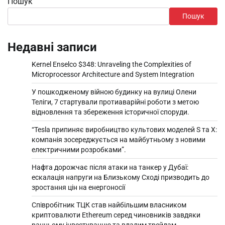
Пошук
Пошук
Недавні записи
Kernel Enselco $348: Unraveling the Complexities of
Microprocessor Architecture and System Integration
У пошкодженому війною будинку на вулиці Олени
Теліги, 7 стартували протиаварійні роботи з метою
відновлення та збереження історичної споруди.
“Tesla припиняє виробництво культових моделей S та X:
компанія зосереджується на майбутньому з новими
електричними розробками”.
Нафта дорожчає після атаки на танкер у Дубаї:
ескалація напруги на Близькому Сході призводить до
зростання цін на енергоносії
Співробітник ТЦК став найбільшим власником
криптовалюти Ethereum серед чиновників завдяки
ранньому інвестуванню та вдалим трейдам