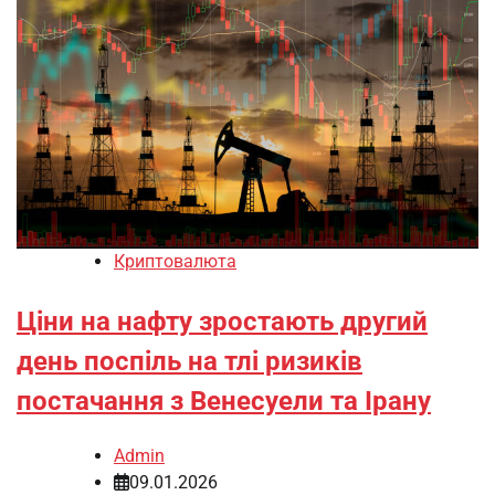
Криптовалюта
Ціни на нафту зростають другий
день поспіль на тлі ризиків
постачання з Венесуели та Ірану
Admin
09.01.2026