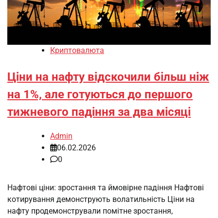
Криптовалюта
Ціни на нафту відскочили більш ніж
на 1%, але готуються до першого
тижневого падіння за два місяці
Admin
06.02.2026
0
Нафтові ціни: зростання та ймовірне падіння Нафтові
котирування демонструють волатильність Ціни на
нафту продемонстрували помітне зростання,