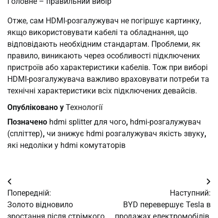
Головне – правильний вибір
Отже, сам HDMI-розгалужувач не погіршує картинку,
якщо використовувати кабелі та обладнання, що
відповідають необхідним стандартам. Проблеми, як
правило, виникають через особливості підключених
пристроїв або характеристики кабелів. Тож при виборі
HDMI-розгалужувача важливо враховувати потреби та
технічні характеристики всіх підключених девайсів.
Опубліковано у
Технології
Позначено
hdmi splitter для чого
,
hdmi-розгалужувач
(спліттер)
,
чи знижує hdmi розгалужувач якість звуку
,
які недоліки у hdmi комутаторів
Навігація
Попередній:
Наступний:
записів
Золото відновило
BYD перевершує Tesla в
зростання після стрімкого
продажах електромобілів,