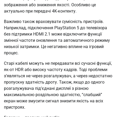
зображення або зниження якості. Особливо це
актуально при передачі 4K-контенту.
Важливо також враховувати сумісність пристроїв.
Наприклад, підключення PlayStation 5 до телевізора
без підтримки HDMI 2.1 може відключити функції
змінної частоти оновлення та автоматичного режиму
низької затримки. Це негативно вплине на ігровий
процес.
Старі кабелі можуть не передавати всі сучасні функції,
як-от HDR або високу частоту кадрів. Тоді проблеми
з’являться не через розгалужувач, а через недостатню
пропускну здатність дроту. Також, якщо до одного
розгалужувача під’єднані дисплеї з різною
максимальною роздільною здатністю, “слабший”
екран може змусити сигнал знизити якість на всіх
пристроях.