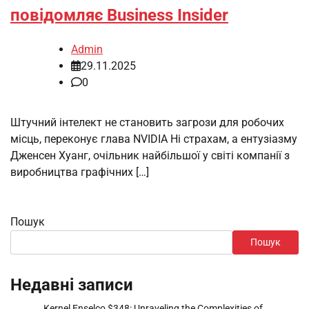
повідомляє Business Insider
Admin
29.11.2025
0
Штучний інтелект не становить загрози для робочих
місць, переконує глава NVIDIA Ні страхам, а ентузіазму
Дженсен Хуанг, очільник найбільшої у світі компанії з
виробництва графічних […]
Пошук
Пошук
Недавні записи
Kernel Enselco $348: Unraveling the Complexities of