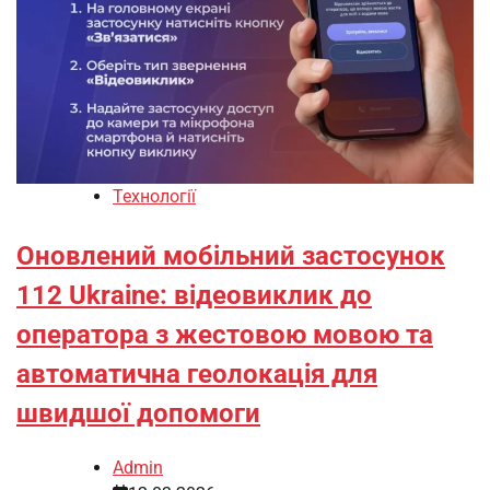
Технології
Оновлений мобільний застосунок
112 Ukraine: відеовиклик до
оператора з жестовою мовою та
автоматична геолокація для
швидшої допомоги
Admin