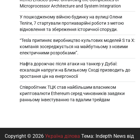
Microprocessor Architecture and System Integration
У пошкодженому війною будинку на вулиці Олени
Теліги, 7 стартували протиаварійні роботи з метою
відновлення та збереження історичної споруди.
“Tesla припиняє виробництво культових моделей S та X:
компанія зосереджується на майбутньому з новими
електричними розробками”.
Нафта дорожчає після атаки на танкер у Дубаї:
ескалація напруги на Близькому Сході призводить до
зростання цін на енергоносії
Співробітник ТЦК став найбільшим власником
криптовалюти Ethereum серед чиновників завдяки
ранньому інвестуванню та вдалим трейдам
Copyright © 2026
Україна ділова
Тема: Indepth News від