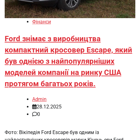
Фінанси
Ford знімає з виробництва
компактний кросовер Escape, який
був однією з найпопулярніших
моделей компанії на ринку США
протягом багатьох років.
Admin
28.12.2025
0
Фото: Вікіпедія Ford Escape був одним із
найдоступніших кросоверів марки Кінець ери Ford