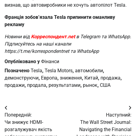
визнав, що автовиробники не хочуть автопілот Tesla.
Франція зобов’язала Tesla припинити оманливу
рекламу
Новини від
Корреспондент.net
в Telegram та WhatsApp.
Підписуйтесь на наші канали
https://t.me/korrespondentnet та WhatsApp
Опубліковано у
Фінанси
Позначено
Tesla
,
Tesla Motors
,
автомобили
,
демонструючи
,
Европа
,
зниження
,
Китай
,
продажа
,
продажи
,
продала
,
результатами
,
рынок
,
США
Навігація
Попередній:
Наступний:
записів
Чи знижує HDMI-
The Wall Street Journal:
розгалужувач якість
Navigating the Financial