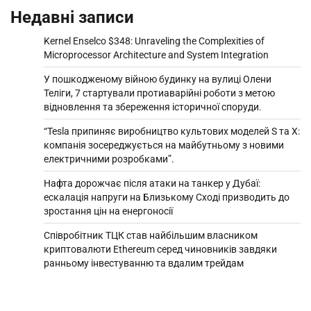
Недавні записи
Kernel Enselco $348: Unraveling the Complexities of
Microprocessor Architecture and System Integration
У пошкодженому війною будинку на вулиці Олени
Теліги, 7 стартували протиаварійні роботи з метою
відновлення та збереження історичної споруди.
“Tesla припиняє виробництво культових моделей S та X:
компанія зосереджується на майбутньому з новими
електричними розробками”.
Нафта дорожчає після атаки на танкер у Дубаї:
ескалація напруги на Близькому Сході призводить до
зростання цін на енергоносії
Співробітник ТЦК став найбільшим власником
криптовалюти Ethereum серед чиновників завдяки
ранньому інвестуванню та вдалим трейдам