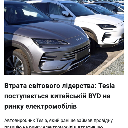
Втрата світового лідерства: Tesla
поступається китайській BYD на
ринку електромобілів
Автовиробник Tesla, який раніше займав провідну
позицію на ринку електромобілів, втратив цю