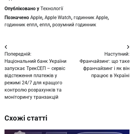
Опубліковано у
Технології
Позначено
Apple
,
Apple Watch
,
годинник Apple
,
годинник еппл
,
еппл
,
розумний годинник
Навігація
Попередній:
Наступний:
записів
Національний банк України
Франчайзинг: що таке
запускає ТрекСЕП – сервіс
франчайзинг і як він
відстеження платежів у
працює в Україні
режимі 24/7 для кращого
контролю розрахунків та
моніторингу транзакцій
Схожі статті