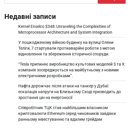
Недавні записи
Kernel Enselco $348: Unraveling the Complexities of
Microprocessor Architecture and System Integration
У пошкодженому війною будинку на вулиці Олени
Теліги, 7 стартували протиаварійні роботи з метою
відновлення та збереження історичної споруди.
“Tesla припиняє виробництво культових моделей S та X:
компанія зосереджується на майбутньому з новими
електричними розробками”.
Нафта дорожчає після атаки на танкер у Дубаї:
ескалація напруги на Близькому Сході призводить до
зростання цін на енергоносії
Співробітник ТЦК став найбільшим власником
криптовалюти Ethereum серед чиновників завдяки
ранньому інвестуванню та вдалим трейдам