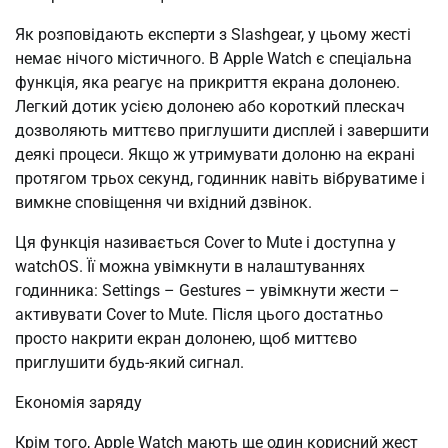
Як розповідають експерти з Slashgear, у цьому жесті
немає нічого містичного. В Apple Watch є спеціальна
функція, яка реагує на прикриття екрана долонею.
Легкий дотик усією долонею або короткий плескач
дозволяють миттєво приглушити дисплей і завершити
деякі процеси. Якщо ж утримувати долоню на екрані
протягом трьох секунд, годинник навіть вібруватиме і
вимкне сповіщення чи вхідний дзвінок.
Ця функція називається Cover to Mute і доступна у
watchOS. Її можна увімкнути в налаштуваннях
годинника: Settings – Gestures – увімкнути жести –
активувати Cover to Mute. Після цього достатньо
просто накрити екран долонею, щоб миттєво
приглушити будь-який сигнал.
Економія заряду
Крім того, Apple Watch мають ще один корисний жест