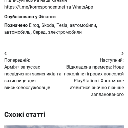
Підписуйтесь на наші канали
https://t.me/korrespondentnet та WhatsApp
Опубліковано у
Фінанси
Позначено
Elroq
,
Skoda
,
Tesla
,
автомобили
,
автомобиль
,
Серед
,
электромобили
Навігація
Попередній:
Наступний:
записів
Армія+ запускає
Відкладена премєра: Нове
посвідчення захисників та
покоління ігрових консолей
захисниць для
PlayStation і Xbox може
військовослужбовців
з’явитися значно пізніше
запланованого
Схожі статті