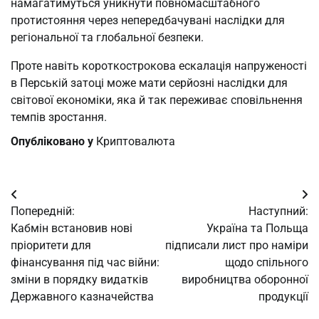
намагатимуться уникнути повномасштабного
протистояння через непередбачувані наслідки для
регіональної та глобальної безпеки.
Проте навіть короткострокова ескалація напруженості
в Перській затоці може мати серйозні наслідки для
світової економіки, яка й так переживає сповільнення
темпів зростання.
Опубліковано у
Криптовалюта
Навігація
Попередній:
Наступний:
записів
Кабмін встановив нові
Україна та Польща
пріоритети для
підписали лист про наміри
фінансування під час війни:
щодо спільного
зміни в порядку видатків
виробництва оборонної
Державного казначейства
продукції