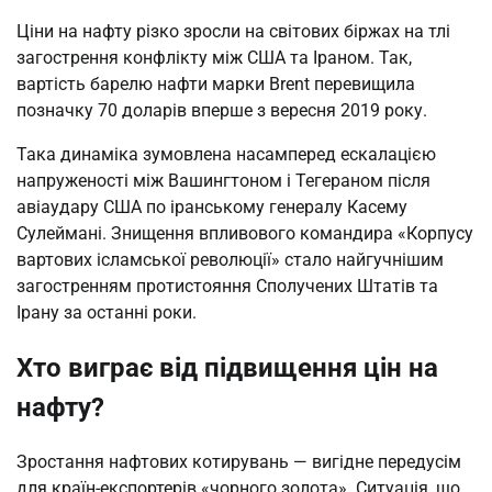
Ціни на нафту різко зросли на світових біржах на тлі
загострення конфлікту між США та Іраном. Так,
вартість барелю нафти марки Brent перевищила
позначку 70 доларів вперше з вересня 2019 року.
Така динаміка зумовлена насамперед ескалацією
напруженості між Вашингтоном і Тегераном після
авіаудару США по іранському генералу Касему
Сулеймані. Знищення впливового командира «Корпусу
вартових ісламської революції» стало найгучнішим
загостренням протистояння Сполучених Штатів та
Ірану за останні роки.
Хто виграє від підвищення цін на
нафту?
Зростання нафтових котирувань — вигідне передусім
для країн-експортерів «чорного золота». Ситуація, що