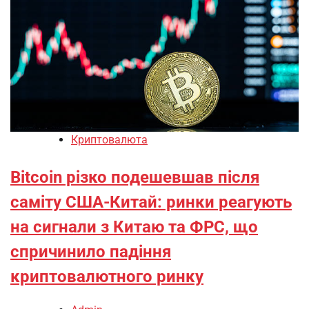
Криптовалюта
Bitcoin різко подешевшав після
саміту США-Китай: ринки реагують
на сигнали з Китаю та ФРС, що
спричинило падіння
криптовалютного ринку