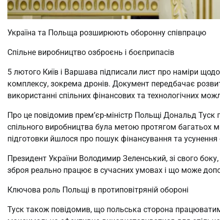
Україна та Польща розширюють оборонну співпрацю
Спільне виробництво озброєнь і боєприпасів
5 лютого Київ і Варшава підписали лист про наміри щод
комплексу, зокрема дронів. Документ передбачає розвито
використанні спільних фінансових та технологічних мож
Про це повідомив прем’єр-міністр Польщі Дональд Туск пі
спільного виробництва була метою протягом багатьох міс
підготовки йшлося про пошук фінансування та усунення б
Президент України Володимир Зеленський, зі свого боку, 
зброя реально працює в сучасних умовах і що може доп
Ключова роль Польщі в протиповітряній обороні
Туск також повідомив, що польська сторона працювати