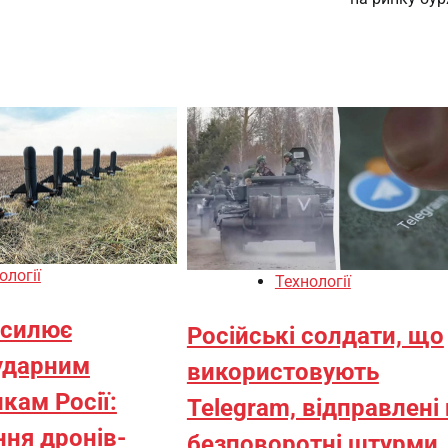
ології
Технології
осилює
Російські солдати, що
ударним
використовують
кам Росії:
Telegram, відправлені
ня дронів-
безповоротні штурми,