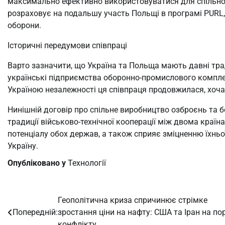
максимально ефективно використовуватися для спільної 
розраховує на подальшу участь Польщі в програмі PURL,
оборони.
Історичні передумови співпраці
Варто зазначити, що Україна та Польща мають давні трад
українські підприємства оборонно-промислового компле
Україною незалежності ця співпраця продовжилася, хоча
Нинішній договір про спільне виробництво озброєнь та 
традиції військово-технічної кооперації між двома країн
потенціалу обох держав, а також сприяє зміцненню їхньо
Україну.
Опубліковано у
Технології
Геополітична криза спричинює стрімке
Навігація
Попередній:
зростання ціни на нафту: США та Іран на по
записів
конфлікту