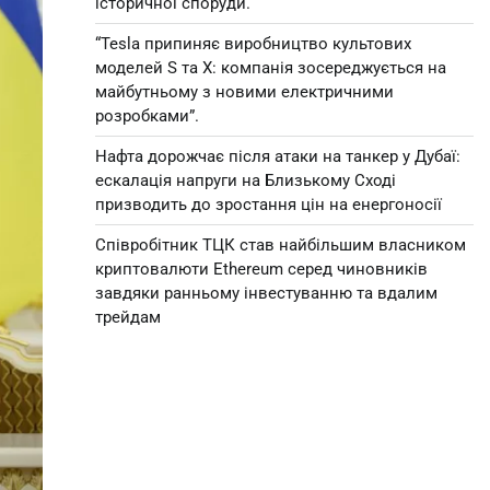
історичної споруди.
“Tesla припиняє виробництво культових
моделей S та X: компанія зосереджується на
майбутньому з новими електричними
розробками”.
Нафта дорожчає після атаки на танкер у Дубаї:
ескалація напруги на Близькому Сході
призводить до зростання цін на енергоносії
Співробітник ТЦК став найбільшим власником
криптовалюти Ethereum серед чиновників
завдяки ранньому інвестуванню та вдалим
трейдам