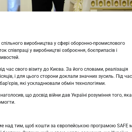
о спільного виробництва у сфері оборонно-промислового
к співпраці у виробництві озброєння, боєприпасів і
ливостей.
д час свого візиту до Києва. За його словами, реалізація
яців, і для цього сторони доклали значних зусиль. Під час
ар’єрів, які ускладнювали обмін технологіями.
наголосив, що досвід війни дав Україні розуміння того, яка
омогти.
ме над тим, щоб кошти за європейською програмою SAFE 