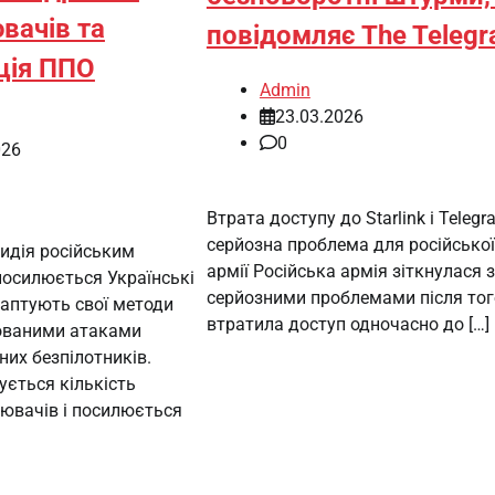
вачів та
повідомляє The Telegr
ція ППО
Admin
23.03.2026
0
026
Втрата доступу до Starlink і Teleg
серйозна проблема для російської
идія російським
армії Російська армія зіткнулася з
посилюється Українські
серйозними проблемами після тог
даптують свої методи
втратила доступ одночасно до […]
ованими атаками
них безпілотників.
ється кількість
лювачів і посилюється