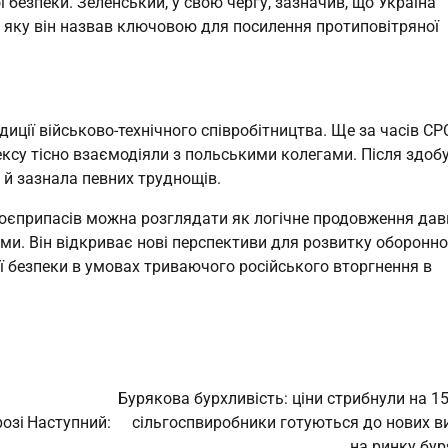
безпеки. Зеленський, у свою чергу, зазначив, що Україна
 яку він назвав ключовою для посилення протиповітряної
иції військово-технічного співробітництва. Ще за часів СР
ксу тісно взаємодіяли з польськими колегами. Після здоб
 й зазнала певних труднощів.
боєприпасів можна розглядати як логічне продовження дав
ами. Він відкриває нові перспективи для розвитку оборонн
ї безпеки в умовах триваючого російського вторгнення в
Бурякова бурхливість: ціни стрибнули на 15
розі
Наступний:
сільгоспвиробники готуються до нових в
на ринку бур