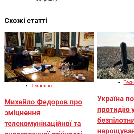
Схожі статті
Техн
Технології
Україна п
Михайло Федоров про
протидію 
зміцнення
безпілотни
телекомунікаційної та
нарощуван