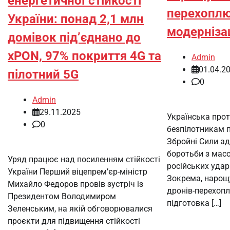
енергетичної стійкості
перехоплю
України: понад 2,1 млн
модерніза
домівок під’єднано до
xPON, 97% покриття 4G та
Admin
01.04.2
пілотний 5G
0
Admin
29.11.2025
Українська прот
0
безпілотникам 
Збройні Сили а
боротьби з мас
Уряд працює над посиленням стійкості
російських удар
України Перший віцепрем’єр-міністр
Зокрема, нарощу
Михайло Федоров провів зустріч із
дронів-перехоп
Президентом Володимиром
підготовка […]
Зеленським, на якій обговорювалися
проєкти для підвищення стійкості