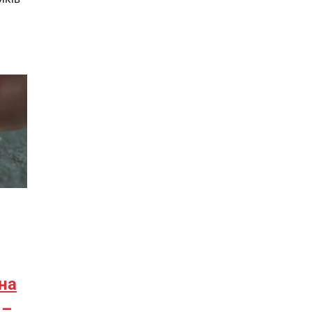
 на
 –