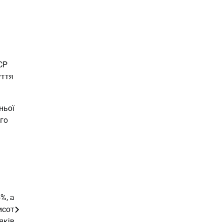
СР
уття
ньої
ого
%, а
исот
яків