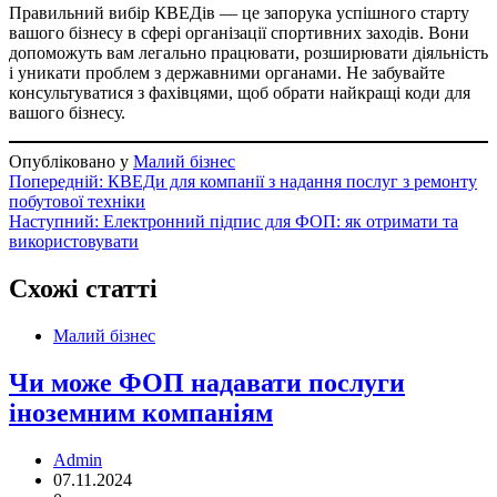
Правильний вибір КВЕДів — це запорука успішного старту
вашого бізнесу в сфері організації спортивних заходів. Вони
допоможуть вам легально працювати, розширювати діяльність
і уникати проблем з державними органами. Не забувайте
консультуватися з фахівцями, щоб обрати найкращі коди для
вашого бізнесу.
Опубліковано у
Малий бізнес
Навігація
Попередній:
КВЕДи для компанії з надання послуг з ремонту
побутової техніки
записів
Наступний:
Електронний підпис для ФОП: як отримати та
використовувати
Схожі статті
Малий бізнес
Чи може ФОП надавати послуги
іноземним компаніям
Admin
07.11.2024