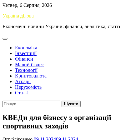
Перейти
Четвер, 6 Серпня, 2026
до
Україна ділова
вмісту
Економічні новини України: фінанси, аналітика, статті
Економіка
Інвестиції
Фінанси
Малий бізнес
Технології
Криптовалюта
Аграрії
Нерухомість
Статті
Пошук:
КВЕДи для бізнесу з організації
спортивних заходів
Опубліковано
09.11.2024
09.11.2024