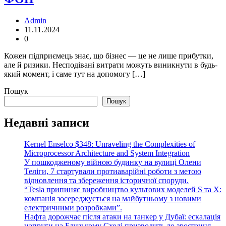
Admin
11.11.2024
0
Кожен підприємець знає, що бізнес — це не лише прибутки,
але й ризики. Несподівані витрати можуть виникнути в будь-
який момент, і саме тут на допомогу […]
Пошук
Пошук
Недавні записи
Kernel Enselco $348: Unraveling the Complexities of
Microprocessor Architecture and System Integration
У пошкодженому війною будинку на вулиці Олени
Теліги, 7 стартували протиаварійні роботи з метою
відновлення та збереження історичної споруди.
“Tesla припиняє виробництво культових моделей S та X:
компанія зосереджується на майбутньому з новими
електричними розробками”.
Нафта дорожчає після атаки на танкер у Дубаї: ескалація
напруги на Близькому Сході призводить до зростання