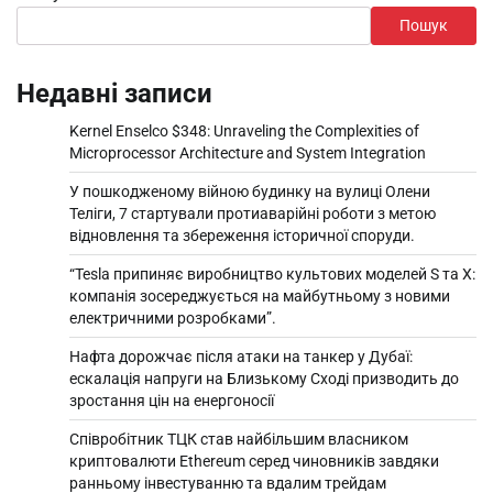
Пошук
Недавні записи
Kernel Enselco $348: Unraveling the Complexities of
Microprocessor Architecture and System Integration
У пошкодженому війною будинку на вулиці Олени
Теліги, 7 стартували протиаварійні роботи з метою
відновлення та збереження історичної споруди.
“Tesla припиняє виробництво культових моделей S та X:
компанія зосереджується на майбутньому з новими
електричними розробками”.
Нафта дорожчає після атаки на танкер у Дубаї:
ескалація напруги на Близькому Сході призводить до
зростання цін на енергоносії
Співробітник ТЦК став найбільшим власником
криптовалюти Ethereum серед чиновників завдяки
ранньому інвестуванню та вдалим трейдам