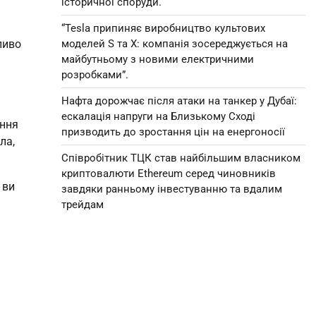
історичної споруди.
“Tesla припиняє виробництво культових
моделей S та X: компанія зосереджується на
ливо
майбутньому з новими електричними
розробками”.
Нафта дорожчає після атаки на танкер у Дубаї:
ескалація напруги на Близькому Сході
ання
призводить до зростання цін на енергоносії
ла,
Співробітник ТЦК став найбільшим власником
криптовалюти Ethereum серед чиновників
 ви
завдяки ранньому інвестуванню та вдалим
трейдам