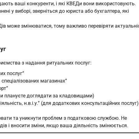
адають ваші конкуренти, і які КВЕДи вони використовують.
внені у виборі, зверніться до юриста або бухгалтера, які
Дів може змінюватися, тому важливо перевіряти актуальні
уг
риємства з надання ритуальних послуг:
их послуг”
 спеціалізованих магазинах”
орт”
ви плануєте доглядати за кладовищами)
іяльність, н.в.і.у.” (для додаткових консультаційних послуг)
вати та уникнути проблем з податковою службою. Не
дів і вносити зміни, якщо ваша діяльність змінюється.