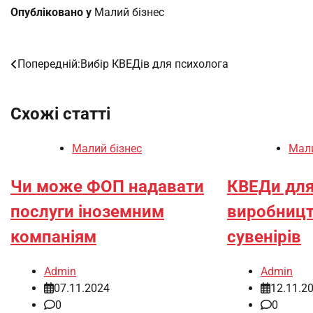
Опубліковано у
Малий бізнес
Попередній:
Вибір КВЕДів для психолога
Навігація
записів
Схожі статті
Малий бізнес
Мали
Чи може ФОП надавати
КВЕДи для 
послуги іноземним
виробницт
компаніям
сувенірів
Admin
Admin
07.11.2024
12.11.2
0
0