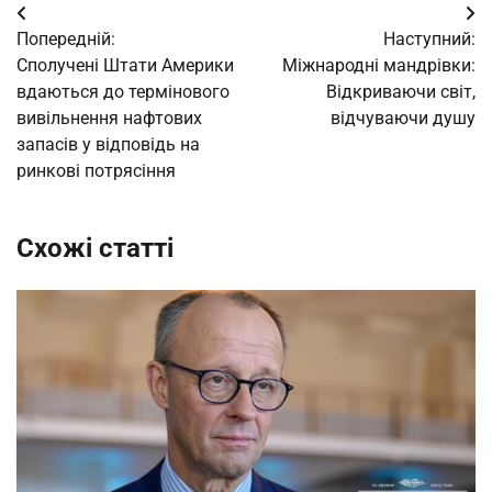
Навігація
Попередній:
Наступний:
записів
Сполучені Штати Америки
Міжнародні мандрівки:
вдаються до термінового
Відкриваючи світ,
вивільнення нафтових
відчуваючи душу
запасів у відповідь на
ринкові потрясіння
Схожі статті