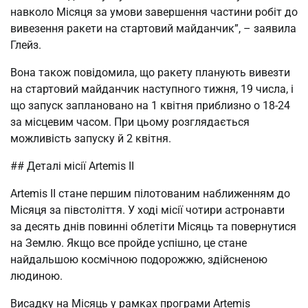
навколо Місяця за умови завершення частини робіт до
вивезення ракети на стартовий майданчик”, – заявила
Глейз.
Вона також повідомила, що ракету планують вивезти
на стартовий майданчик наступного тижня, 19 числа, і
що запуск заплановано на 1 квітня приблизно о 18-24
за місцевим часом. При цьому розглядається
можливість запуску й 2 квітня.
## Деталі місії Artemis II
Artemis II стане першим пілотованим наближенням до
Місяця за півстоліття. У ході місії чотири астронавти
за десять днів повинні облетіти Місяць та повернутися
на Землю. Якщо все пройде успішно, це стане
найдальшою космічною подорожжю, здійсненою
людиною.
Висадку на Місяць у рамках програми Artemis