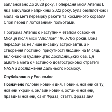
заплановано до 2028 року. Попередня місія Artemis I,
яка відбулася наприкінці 2022 року, була безпілотною і
мала на меті перевірку ракети та космічного корабля
Orion перед пілотованими польотами.
Програма Artemis є наступним етапом освоєння
Місяця після місії “Аполлон” 1960-70-х років. Вона
передбачає не лише висадку астронавтів, а й
створення постійної присутності людини на Місяці,
включаючи будівництво дослідницьких баз. Ця
амбітна мета є частиною довгострокової стратегії
NASA з дослідження дальнього космосу.
Опубліковано у
Економіка
Позначено
головні новини дня
,
Новини
,
новини світу
,
новини України
,
онлайн новини
,
останні новини
,
правдиві новини
,
сайт Фраза
,
статті
,
фраза дня