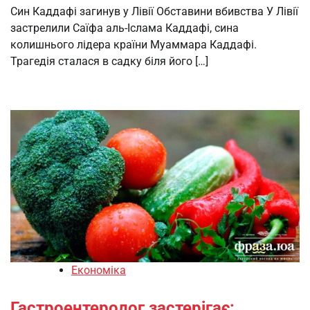
Син Каддафі загинув у Лівії Обставини вбивства У Лівії
застрелили Саїфа аль-Іслама Каддафі, сина
колишнього лідера країни Муаммара Каддафі.
Трагедія сталася в садку біля його […]
Економіка
Гастроентеролог застерігає: