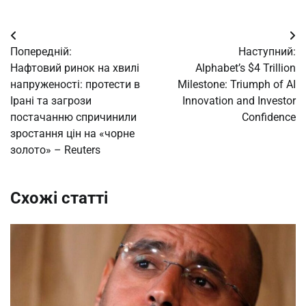
Навігація
Попередній:
Наступний:
записів
Нафтовий ринок на хвилі
Alphabet’s $4 Trillion
напруженості: протести в
Milestone: Triumph of AI
Ірані та загрози
Innovation and Investor
постачанню спричинили
Confidence
зростання цін на «чорне
золото» – Reuters
Схожі статті