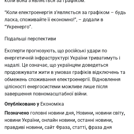
коли вона з’являється за графіком.
“Коли електроенергія з’являється за графіком – будь
ласка, споживайте її економно!”, – додали в
“Укренерго”.
Подальші перспективи
Експерти прогнозують, що російські удари по
енергетичній інфраструктурі України триватимуть і
надалі. Це означає, що українцям доведеться
продовжувати жити в умовах графіків відключень та
обмежень споживання електроенергії. Відновлення
цілісності енергосистеми можливе лише після
завершення повномасштабної війни.
Опубліковано у
Економіка
Позначено
головні новини дня
,
Новини
,
новини світу
,
новини України
,
онлайн новини
,
останні новини
,
правдиві новини
,
сайт Фраза
,
статті
,
фраза дня