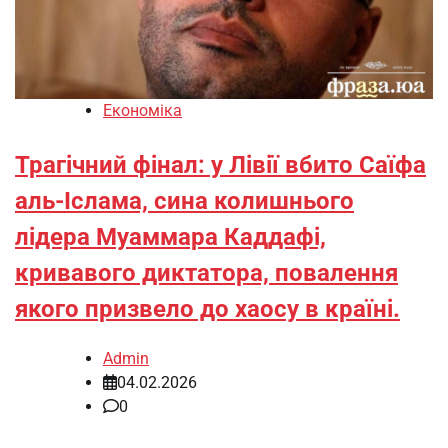
Економіка
Трагічний фінал: у Лівії вбито Саїфа
аль-Іслама, сина колишнього
лідера Муаммара Каддафі,
кривавого диктатора, повалення
якого призвело до хаосу в країні.
Admin
04.02.2026
0