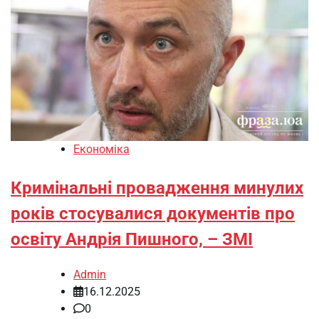
Економіка
Кримінальні провадження минулих
років стосувалися документів про
освіту Андрія Пишного, – ЗМІ
Admin
16.12.2025
0