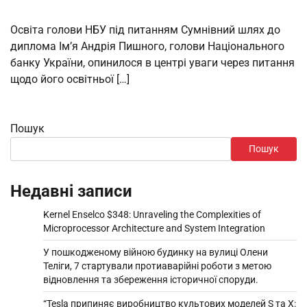
Освіта голови НБУ під питанням Сумнівний шлях до
диплома Ім’я Андрія Пишного, голови Національного
банку України, опинилося в центрі уваги через питання
щодо його освітньої […]
Пошук
Пошук
Недавні записи
Kernel Enselco $348: Unraveling the Complexities of
Microprocessor Architecture and System Integration
У пошкодженому війною будинку на вулиці Олени
Теліги, 7 стартували протиаварійні роботи з метою
відновлення та збереження історичної споруди.
“Tesla припиняє виробництво культових моделей S та X: