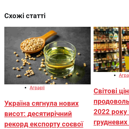
Схожі статті
Агра
Аграрії
Світові ці
продоволь
Україна сягнула нових
2022 року 
висот: десятирічний
грудневих
рекорд експорту соєвої