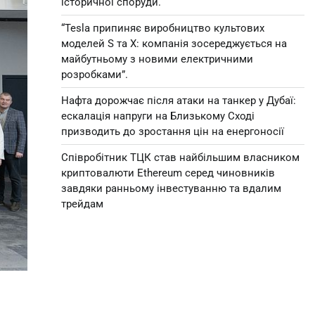
історичної споруди.
“Tesla припиняє виробництво культових
моделей S та X: компанія зосереджується на
майбутньому з новими електричними
розробками”.
Нафта дорожчає після атаки на танкер у Дубаї:
ескалація напруги на Близькому Сході
призводить до зростання цін на енергоносії
Співробітник ТЦК став найбільшим власником
криптовалюти Ethereum серед чиновників
завдяки ранньому інвестуванню та вдалим
трейдам