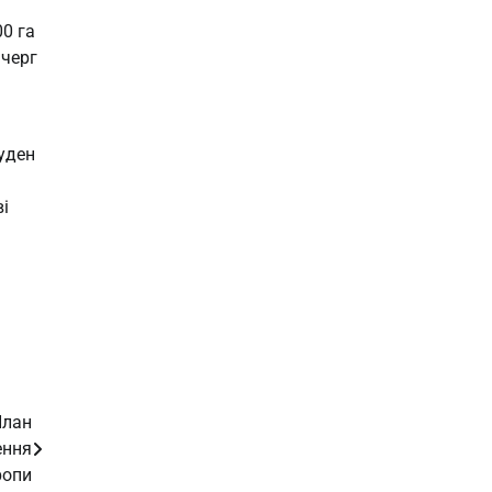
00 га
 черг
уден
і
План
ення
ропи