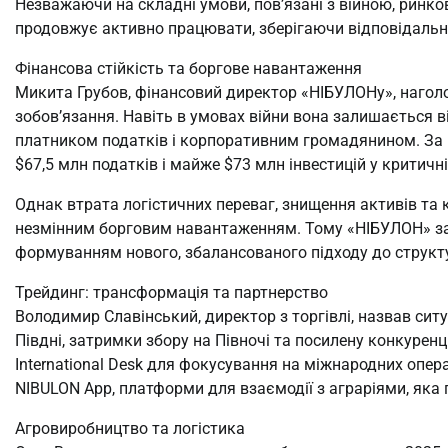
Незважаючи на складні умови, пов’язані з війною, ринк
продовжує активно працювати, зберігаючи відповідальн
Фінансова стійкість та боргове навантаження
Микита Грубов, фінансовий директор «НІБУЛОНу», наголо
зобов’язання. Навіть в умовах війни вона залишається
платником податків і корпоративним громадянином. За р
$67,5 млн податків і майже $73 млн інвестицій у критичн
Однак втрата логістичних переваг, знищення активів та к
незмінним борговим навантаженням. Тому «НІБУЛОН» за
формуванням нового, збалансованого підходу до структу
Трейдинг: трансформація та партнерство
Володимир Славінський, директор з торгівлі, назвав си
Півдні, затримки збору на Півночі та посилену конкурен
International Desk для фокусування на міжнародних опе
NIBULON App, платформи для взаємодії з аграріями, яка 
Агровиробництво та логістика