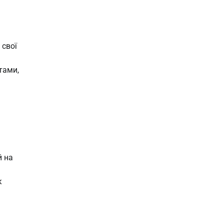
 свої
тами,
й на
к