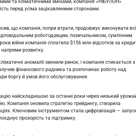
овими та кліматичними змінами, компанія «НІБУЛОН»
ість перед усіма зацікавленими сторонами.
сив, що компанія, попри втрати, продовжує виконувати всі
 відповідальним роботодавцем, позичальником, сумлінним
оки війни компанія сплатила $156 млн відсотків за креди
і напрями розвитку.
ліматичні аномалії змінили ринок, і компанія стикається з
лучив фінансового радника та розпочинає роботу над
ри боргу й умов його обслуговування.
туацію найскладнішою за останні роки через низький урожа
цію. Компанія оновила стратегію трейдингу, створила
раціях. Ключовим інструментом стала цифровізація — запус
поєднує прозорість та підтримку.