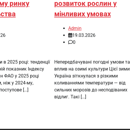
му ринку
розвиток рослин у
ства
мінливих умовах
Admin
026
19.03.2026
0
 в 2025 році: тенденції
Непередбачувані погодні умови та
ній показник Індексу
вплив на озимі культури Цієї зими
н ФАО у 2025 році
Україна зіткнулася з різкими
 ніж у 2024-му,
коливаннями температури — від
оступове […]
сильних морозів до несподіваних
відлиг. Такі […]