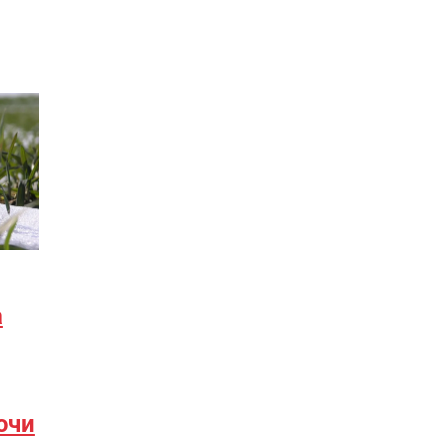
а
ючи