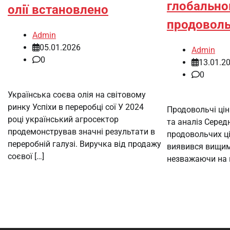
глобально
олії встановлено
продоволь
Admin
05.01.2026
Admin
0
13.01.2
0
Українська соєва олія на світовому
ринку Успіхи в переробці сої У 2024
Продовольчі ціни
році український агросектор
та аналіз Серед
продемонстрував значні результати в
продовольчих ці
переробній галузі. Виручка від продажу
виявився вищим,
соєвої […]
незважаючи на п