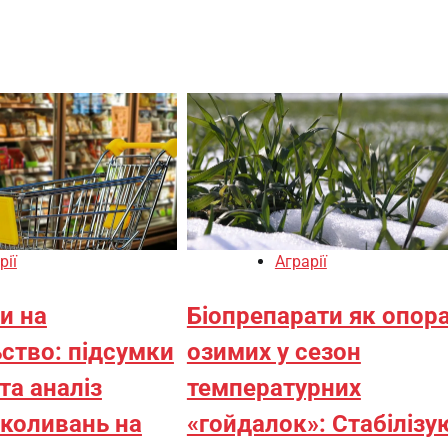
рії
Аграрії
ни на
Біопрепарати як опор
ство: підсумки
озимих у сезон
та аналіз
температурних
 коливань на
«гойдалок»: Стабілізу