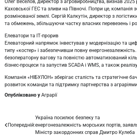
Олег Веселов, директор з агровиробництва, визнав 2025 
Каховської ГЕС та зливи на Півночі. Попри це, компанія 
розмінованої землі. Сергій Калкутін, директор з логісти
та обмежень, збільшуючи частку власних перевезень і 
Елеватори та ІТ-прорив
Елеваторний напрямок інвестував у модернізацію та ци
типу «костер» і забезпечивши повну енергонезалежність
безоператорну вагову та повністю автоматизований кіль
бізнес-процеси та запустив SCADA і WMS, а також реалізу
Компанія «НІБУЛОН» зберігає сталість та стратегічне ба
розвиток команди та підтримку партнерства з аграріями
Опубліковано у
Аграрії
Україна посилює безпеку та
Навігація
Попередній:
енергонезалежність морських портів, заявл
записів
Міністр закордонних справ Дмитро Кулеба