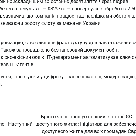
рік найскладнішим за останнє десятиліття через підрив
зберегла результат — $329/га — і повернула в обробіток 7 5
ки, зазначив, що компанія працює над наслідками обстрілів,
розвиваючи роботу флоту за межами України.
фровізацію, створивши інфраструктуру для навантаження с
. Також запроваджено безпаперовий документообіг,
кісно-якісний облік. ІТ-департамент автоматизував ключов
вав ШІ-агентів.
чення, інвестуючи у цифрову трансформацію, модернізацію,
.
Брюссель оголошує перший в історії ЄС 
яє
Наступний:
доступного житла: Ініціатива для забезпеч
доступного житла для всіх громадян Єв