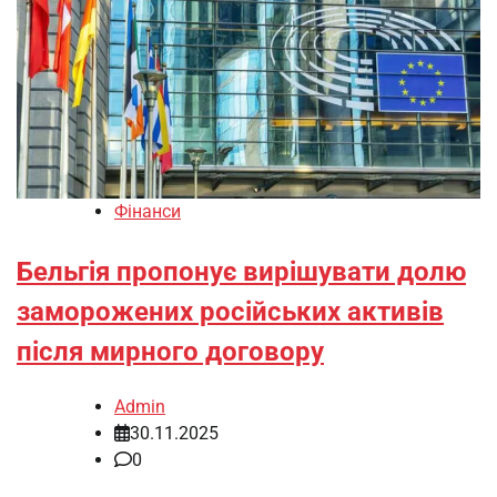
Фінанси
Бельгія пропонує вирішувати долю
заморожених російських активів
після мирного договору
Admin
30.11.2025
0