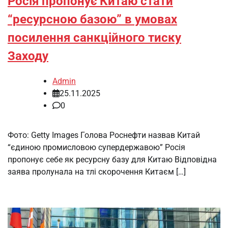
Росія пропонує Китаю стати
“ресурсною базою” в умовах
посилення санкційного тиску
Заходу
Admin
25.11.2025
0
Фото: Getty Images Голова Роснефти назвав Китай
“єдиною промисловою супердержавою” Росія
пропонує себе як ресурсну базу для Китаю Відповідна
заява пролунала на тлі скорочення Китаєм […]