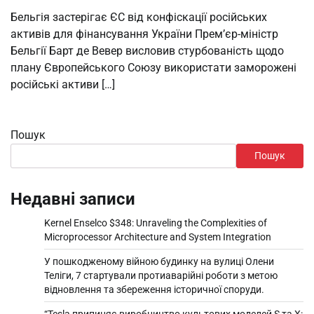
Бельгія застерігає ЄС від конфіскації російських
активів для фінансування України Прем’єр-міністр
Бельгії Барт де Вевер висловив стурбованість щодо
плану Європейського Союзу використати заморожені
російські активи […]
Пошук
Пошук
Недавні записи
Kernel Enselco $348: Unraveling the Complexities of
Microprocessor Architecture and System Integration
У пошкодженому війною будинку на вулиці Олени
Теліги, 7 стартували протиаварійні роботи з метою
відновлення та збереження історичної споруди.
“Tesla припиняє виробництво культових моделей S та X: