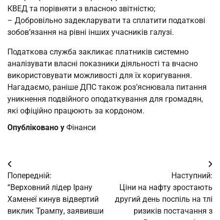
КВЕД та порівняти з власною звітністю;
– Добровільно задекларувати та сплатити податкові
зобов’язання на рівні інших учасників галузі.
Податкова служба закликає платників системно
аналізувати власні показники діяльності та вчасно
використовувати можливості для їх коригування.
Нагадаємо, раніше ДПС також роз’яснювала питання
уникнення подвійного оподаткування для громадян,
які офіційно працюють за кордоном.
Опубліковано у
Фінанси
Навігація
Попередній:
Наступний:
записів
“Верховний лідер Ірану
Ціни на нафту зростають
Хаменеї кинув відвертий
другий день поспіль на тлі
виклик Трампу, заявивши
ризиків постачання з