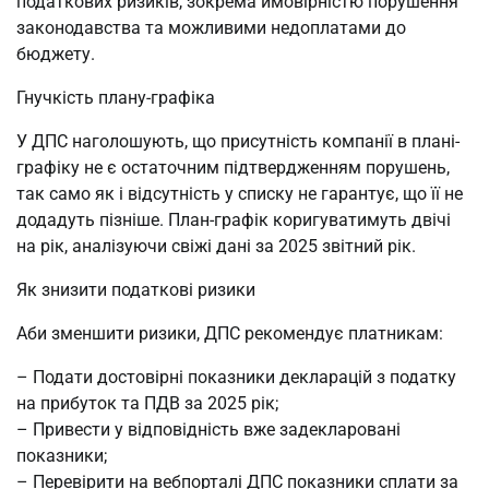
податкових ризиків, зокрема ймовірністю порушення
законодавства та можливими недоплатами до
бюджету.
Гнучкість плану-графіка
У ДПС наголошують, що присутність компанії в плані-
графіку не є остаточним підтвердженням порушень,
так само як і відсутність у списку не гарантує, що її не
додадуть пізніше. План-графік коригуватимуть двічі
на рік, аналізуючи свіжі дані за 2025 звітний рік.
Як знизити податкові ризики
Аби зменшити ризики, ДПС рекомендує платникам:
– Подати достовірні показники декларацій з податку
на прибуток та ПДВ за 2025 рік;
– Привести у відповідність вже задекларовані
показники;
– Перевірити на вебпорталі ДПС показники сплати за