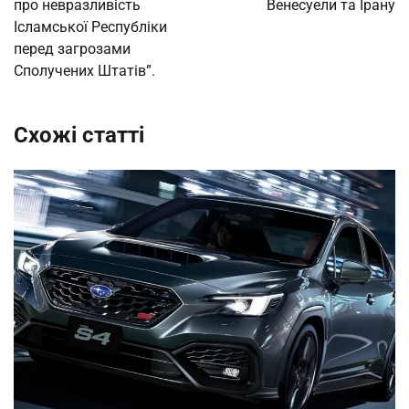
про невразливість
Венесуели та Ірану
Ісламської Республіки
перед загрозами
Сполучених Штатів”.
Схожі статті