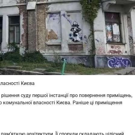
ласності Києва
 рішення суду першої інстанції про повернення приміщень,
до комунальної власності Києва. Раніше ці приміщення
 пам’яткою архітектури. Її споруди складають цілісний