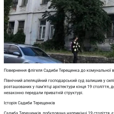
Повернення флігеля Садиби Терещенка до комунальної в
Північний апеляційний господарський суд залишив у силі
розташованих у пам’ятці архітектури кінця 19 століття, 
незаконно передали приватній структурі.
Історія Садиби Терещенків
Садиба Терещенків, побудована наприкінці 19 століття, є