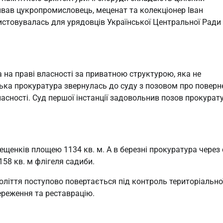
ивав цукропромисловець, меценат та колекціонер Іван
стовувалась для урядовців Української Центральної Ради
 на праві власності за приватною структурою, яка не
ська прокуратура звернулась до суду з позовом про поверн
ності. Суд першої інстанції задовольнив позов прокуратур
щенків площею 1134 кв. м. А в березні прокуратура через 
58 кв. м флігеля садиби.
толіття поступово повертається під контроль територіально
ереження та реставрацію.