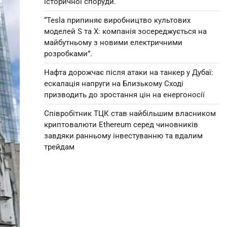
історичної споруди.
“Tesla припиняє виробництво культових
моделей S та X: компанія зосереджується на
майбутньому з новими електричними
розробками”.
Нафта дорожчає після атаки на танкер у Дубаї:
ескалація напруги на Близькому Сході
призводить до зростання цін на енергоносії
Співробітник ТЦК став найбільшим власником
криптовалюти Ethereum серед чиновників
завдяки ранньому інвестуванню та вдалим
трейдам