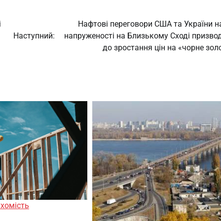
і
Нафтові переговори США та України на
Наступний:
напруженості на Близькому Сході призво
до зростання цін на «чорне зол
хомість