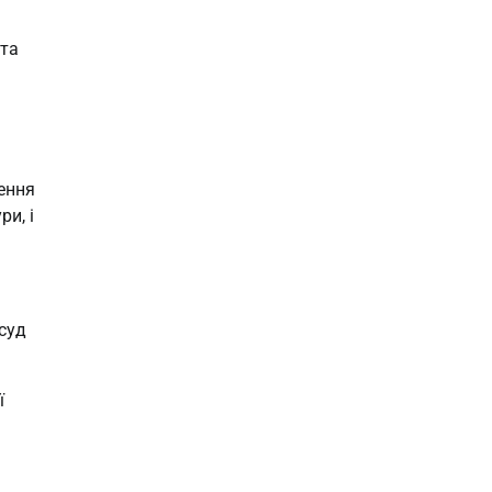
 та
ення
и, і
суд
ї