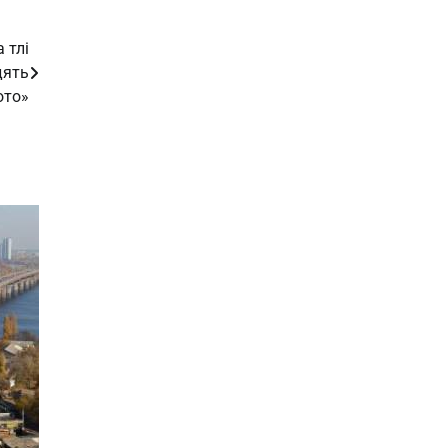
 тлі
дять
ото»