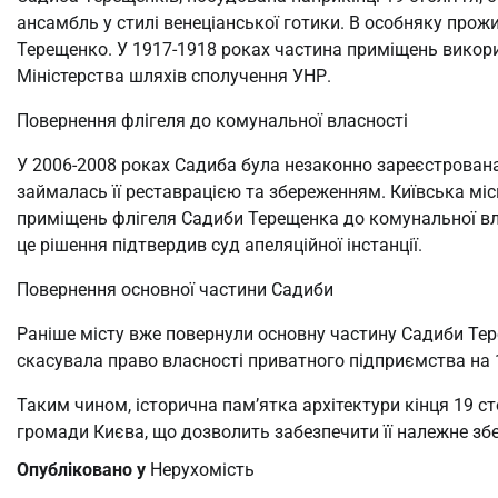
ансамбль у стилі венеціанської готики. В особняку прож
Терещенко. У 1917-1918 роках частина приміщень викори
Міністерства шляхів сполучення УНР.
Повернення флігеля до комунальної власності
У 2006-2008 роках Садиба була незаконно зареєстрована
займалась її реставрацією та збереженням. Київська мі
приміщень флігеля Садиби Терещенка до комунальної влас
це рішення підтвердив суд апеляційної інстанції.
Повернення основної частини Садиби
Раніше місту вже повернули основну частину Садиби Тере
скасувала право власності приватного підприємства на 1
Таким чином, історична пам’ятка архітектури кінця 19 с
громади Києва, що дозволить забезпечити її належне зб
Опубліковано у
Нерухомість