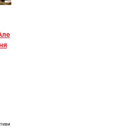
Але
ня
ктиви