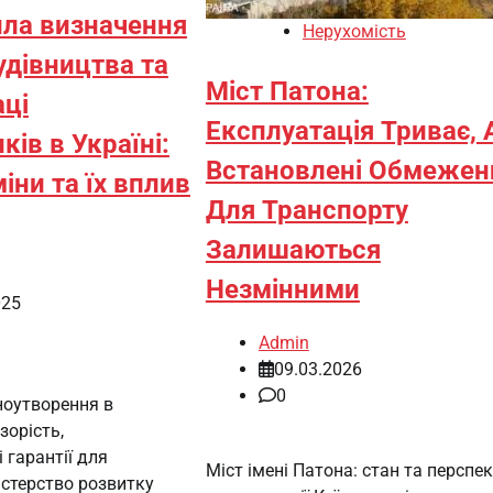
ила визначення
Нерухомість
удівництва та
Міст Патона:
аці
Експлуатація Триває, 
ків в Україні:
Встановлені Обмежен
іни та їх вплив
Для Транспорту
Залишаються
Незмінними
025
Admin
09.03.2026
0
ноутворення в
зорість,
 гарантії для
Міст імені Патона: стан та перспе
істерство розвитку