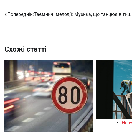
Попередній:
Таємничі мелодії: Музика, що танцює в тиш
Навігація
записів
Схожі статті
Неру