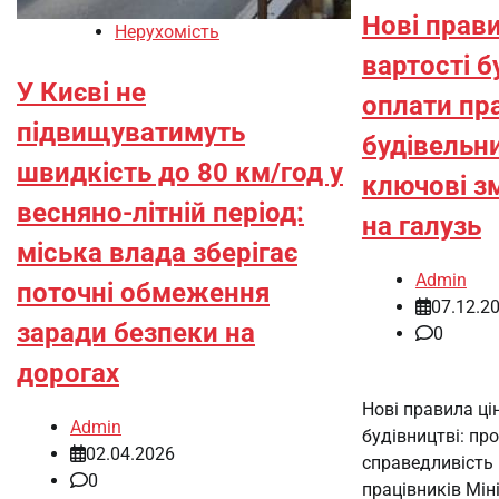
Нові прав
Нерухомість
вартості б
У Києві не
оплати пр
підвищуватимуть
будівельни
швидкість до 80 км/год у
ключові зм
весняно-літній період:
на галузь
міська влада зберігає
Admin
поточні обмеження
07.12.2
заради безпеки на
0
дорогах
Нові правила ці
Admin
будівництві: про
02.04.2026
справедливість і
0
працівників Мін