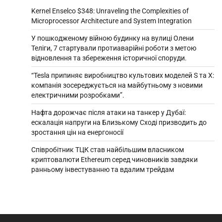
Kernel Enselco $348: Unraveling the Complexities of
Microprocessor Architecture and System Integration
У пошкодженому війною будинку на вулиці Олени
Теліги, 7 стартували протиаварійні роботи з метою
відновлення та збереження історичної споруди.
“Tesla припиняє виробництво культових моделей S та X:
компанія зосереджується на майбутньому з новими
електричними розробками”.
Нафта дорожчає після атаки на танкер у Дубаї:
ескалація напруги на Близькому Сході призводить до
зростання цін на енергоносії
Співробітник ТЦК став найбільшим власником
криптовалюти Ethereum серед чиновників завдяки
ранньому інвестуванню та вдалим трейдам