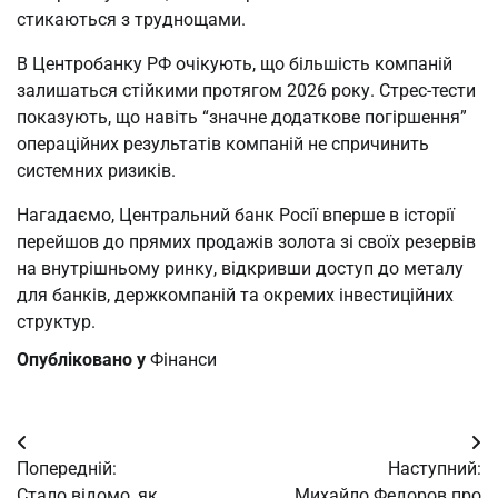
стикаються з труднощами.
В Центробанку РФ очікують, що більшість компаній
залишаться стійкими протягом 2026 року. Стрес-тести
показують, що навіть “значне додаткове погіршення”
операційних результатів компаній не спричинить
системних ризиків.
Нагадаємо, Центральний банк Росії вперше в історії
перейшов до прямих продажів золота зі своїх резервів
на внутрішньому ринку, відкривши доступ до металу
для банків, держкомпаній та окремих інвестиційних
структур.
Опубліковано у
Фінанси
Навігація
Попередній:
Наступний:
записів
Стало відомо, як
Михайло Федоров про