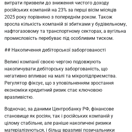
витрати призвели до зниження чистого доходу
російських компаній на 23% за перші вісім місяців
2025 року порівняно з попереднім роком. Також
зросла кількість компаній зі збитками у будівельному,
нафтогазовому та транспортному секторах, а вугільна
промисловість перебуває під особливим тиском.
## Накопичення дебіторської заборгованості
Великі компанії своєю чергою подовжують
накопичувати дебіторську заборгованість, що
негативно впливає на малі та мікропідприємства.
Регулятор фіксує, що з уповільненням зростання
економіки кредитний ризик стає ключовою
вразливістю.
Водночас, за даними Центробанку РФ, фінансове
становище як росіян, так і російських компаній у
цілому стабільне, але раніше накопичені ризики
матеріалізуються, і більш вразливі позичальники