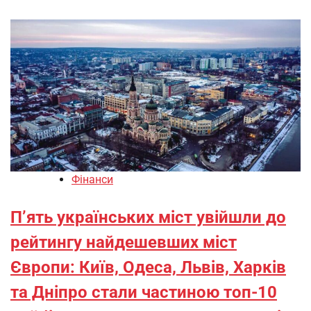
Фінанси
П’ять українських міст увійшли до
рейтингу найдешевших міст
Європи: Київ, Одеса, Львів, Харків
та Дніпро стали частиною топ-10