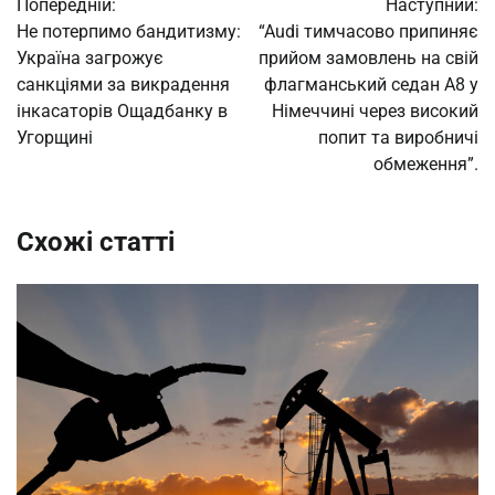
Попередній:
Наступний:
записів
Не потерпимо бандитизму:
“Audi тимчасово припиняє
Україна загрожує
прийом замовлень на свій
санкціями за викрадення
флагманський седан A8 у
інкасаторів Ощадбанку в
Німеччині через високий
Угорщині
попит та виробничі
обмеження”.
Схожі статті