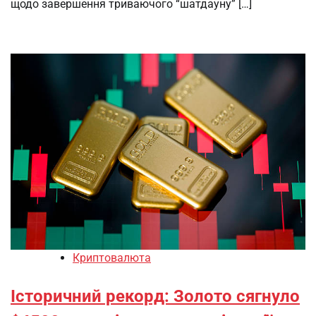
щодо завершення триваючого “шатдауну” […]
Криптовалюта
Історичний рекорд: Золото сягнуло